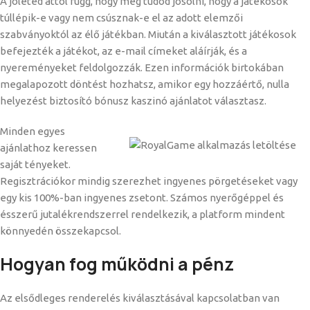
A jóléted attól függ, hogy meg tudod jósolni, hogy a játékosok
túllépik-e vagy nem csúsznak-e el az adott elemzői
szabványoktól az élő játékban. Miután a kiválasztott játékosok
befejezték a játékot, az e-mail címeket aláírják, és a
nyereményeket feldolgozzák. Ezen információk birtokában
megalapozott döntést hozhatsz, amikor egy hozzáértő, nulla
helyezést biztosító bónusz kaszinó ajánlatot választasz.
Minden egyes
ajánlathoz keressen
saját tényeket.
Regisztrációkor mindig szerezhet ingyenes pörgetéseket vagy
egy kis 100%-ban ingyenes zsetont. Számos nyerőgéppel és
ésszerű jutalékrendszerrel rendelkezik, a platform mindent
könnyedén összekapcsol.
Hogyan fog működni a pénz
Az elsődleges renderelés kiválasztásával kapcsolatban van