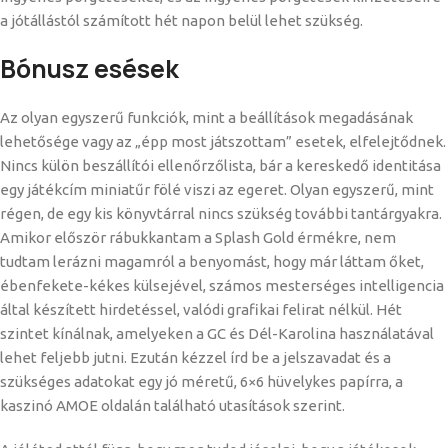
a jótállástól számított hét napon belül lehet szükség.
Bónusz esések
Az olyan egyszerű funkciók, mint a beállítások megadásának
lehetősége vagy az „épp most játszottam” esetek, elfelejtődnek.
Nincs külön beszállítói ellenőrzőlista, bár a kereskedő identitása
egy játékcím miniatűr fölé viszi az egeret. Olyan egyszerű, mint
régen, de egy kis könyvtárral nincs szükség további tantárgyakra.
Amikor először rábukkantam a Splash Gold érmékre, nem
tudtam lerázni magamról a benyomást, hogy már láttam őket,
ébenfekete-kékes külsejével, számos mesterséges intelligencia
által készített hirdetéssel, valódi grafikai felirat nélkül. Hét
szintet kínálnak, amelyeken a GC és Dél-Karolina használatával
lehet feljebb jutni. Ezután kézzel írd be a jelszavadat és a
szükséges adatokat egy jó méretű, 6×6 hüvelykes papírra, a
kaszinó AMOE oldalán található utasítások szerint.