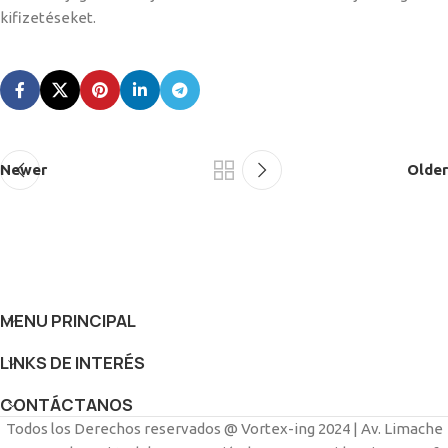
kifizetéseket.
Newer
Older
MENU PRINCIPAL
LINKS DE INTERÉS
CONTÁCTANOS
Todos los Derechos reservados @ Vortex-ing 2024 | Av. Limache