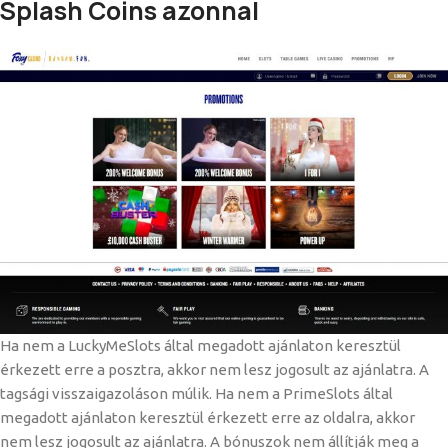
Splash Coins azonnal
Ha nem a LuckyMeSlots által megadott ajánlaton keresztül
érkezett erre a posztra, akkor nem lesz jogosult az ajánlatra. A
tagsági visszaigazoláson múlik. Ha nem a PrimeSlots által
megadott ajánlaton keresztül érkezett erre az oldalra, akkor
nem lesz jogosult az ajánlatra. A bónuszok nem állítják meg a