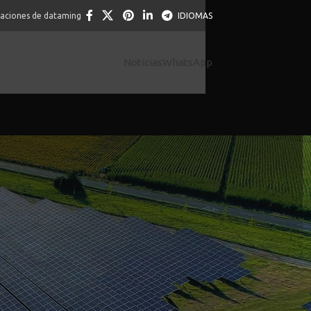
caciones de dataming
IDIOMAS
Noticias
WhatsApp
delse alskens grunker