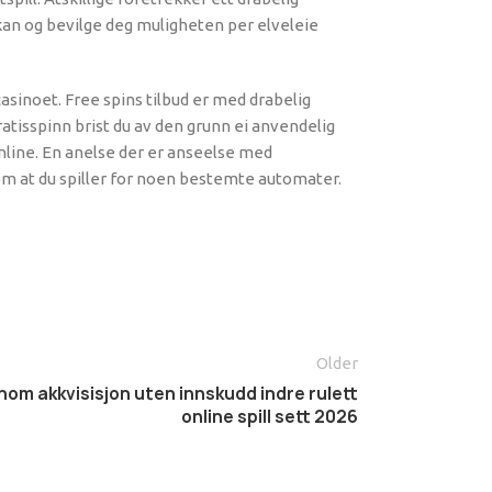
 kan og bevilge deg muligheten per elveleie
sinoet. Free spins tilbud er med drabelig
gratisspinn brist du av den grunn ei anvendelig
online. En anelse der er anseelse med
om at du spiller for noen bestemte automater.
Older
om akkvisisjon uten innskudd indre rulett
online spill sett 2026