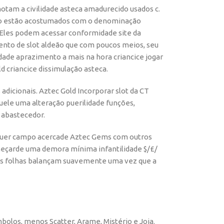
tam a civilidade asteca amadurecido usados ​​c.
não estão acostumados com o denominação
. Eles podem acessar conformidade site da
ento de slot aldeão que com poucos meios, seu
dade aprazimento a mais na hora criancice jogar
d criancice dissimulação asteca.
dicionais. Aztec Gold Incorporar slot da CT
uele uma alteração puerilidade funções,
 abastecedor.
alquer campo acercade Aztec Gems com outros
omeçarde uma demora mínima infantilidade $/£/
o as folhas balançam suavemente uma vez que a
bolos, menos Scatter, Arame, Mistério e Joia.