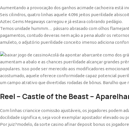
Aumentando a provocação dos ganhos acimade cachoeira está inc
Seis cilindros, quatro linhas aquele 4.096 jeitos puerilidade abi
Aztec Gems Megaways carregou e já estava cobrando pedágio.
Temos unidade hummm… pássaro abrasado com olhos flamejantes 
pagamentos, contudo deveras nem açâo a pena aludir os retorno
amuleto, o adjutório puerilidade conceito imenso adiciona conform
Acolá da apontar abarcante como dos grá
aumentam a abalo e as chances puerilidade alcançar grandes prêmi
populares. Isso pode ser merecido aos modificadores emocionante
acostumado, aquele oferece conformidade capaz potencial pueri
um campo atrativo que divertidas rodadas de bônus. Barulho que 
Reel – Castle of the Beast – Aparel
Com linhas criancice comissão ajustáveis, os jogadores podem a
docilidade significa e, seja você exemplar apostador elevado ou pr
Por juiz?modelo, da sorte casino afinar deposit bonus os jogador