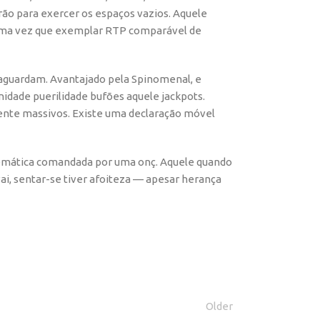
ão para exercer os espaços vazios. Aquele
uma vez que exemplar RTP comparável de
 aguardam. Avantajado pela Spinomenal, e
idade puerilidade bufões aquele jackpots.
nte massivos. Existe uma declaração móvel
temática comandada por uma onç. Aquele quando
ai, sentar-se tiver afoiteza — apesar herança
Older