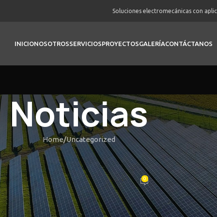
Soluciones electromecánicas con apli
INICIO
NOSOTROS
SERVICIOS
PROYECTOS
GALERÍA
CONTÁCTANOS
Noticias
Home
Uncategorized
UNCATEGORIZED
 Slot Review 96% RTP, Free Spi
0
Posted by
vortex
On Febrero 19, 2026