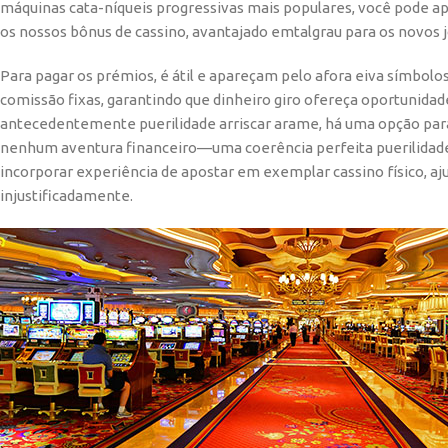
máquinas cata-níqueis progressivas mais populares, você pode ap
os nossos bônus de cassino, avantajado emtalgrau para os novos 
Para pagar os prémios, é átil e apareçam pelo afora eiva símbolos
comissão fixas, garantindo que dinheiro giro ofereça oportunidad
antecedentemente puerilidade arriscar arame, há uma opção para 
nenhum aventura financeiro—uma coerência perfeita puerilidade pe
incorporar experiência de apostar em exemplar cassino físico, aju
injustificadamente.