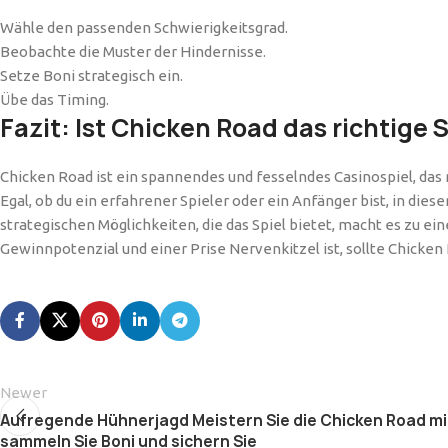
Wähle den passenden Schwierigkeitsgrad.
Beobachte die Muster der Hindernisse.
Setze Boni strategisch ein.
Übe das Timing.
Fazit: Ist Chicken Road das richtige S
Chicken Road ist ein spannendes und fesselndes Casinospiel, da
Egal, ob du ein erfahrener Spieler oder ein Anfänger bist, in die
strategischen Möglichkeiten, die das Spiel bietet, macht es zu 
Gewinnpotenzial und einer Prise Nervenkitzel ist, sollte Chicke
Newer
Aufregende Hühnerjagd Meistern Sie die Chicken Road mi
sammeln Sie Boni und sichern Sie