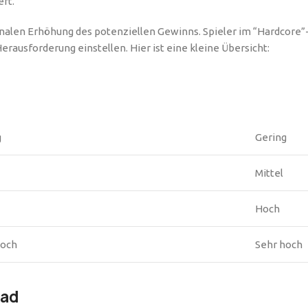
rt.
ionalen Erhöhung des potenziellen Gewinns. Spieler im “Hardcore
ausforderung einstellen. Hier ist eine kleine Übersicht:
g
Gering
Mittel
Hoch
hoch
Sehr hoch
oad