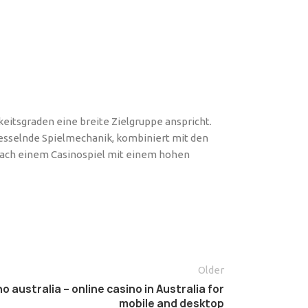
eitsgraden eine breite Zielgruppe anspricht.
r fesselnde Spielmechanik, kombiniert mit den
 nach einem Casinospiel mit einem hohen
Older
o australia – online casino in Australia for
mobile and desktop