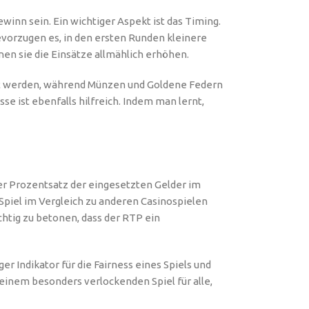
winn sein. Ein wichtiger Aspekt ist das Timing.
vorzugen es, in den ersten Runden kleinere
nen sie die Einsätze allmählich erhöhen.
part werden, während Münzen und Goldene Federn
e ist ebenfalls hilfreich. Indem man lernt,
cher Prozentsatz der eingesetzten Gelder im
 Spiel im Vergleich zu anderen Casinospielen
ichtig zu betonen, dass der RTP ein
r Indikator für die Fairness eines Spiels und
einem besonders verlockenden Spiel für alle,