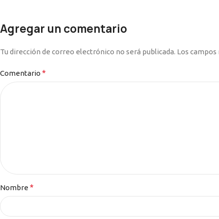
Agregar un comentario
Tu dirección de correo electrónico no será publicada.
Los campos 
*
Comentario
*
Nombre