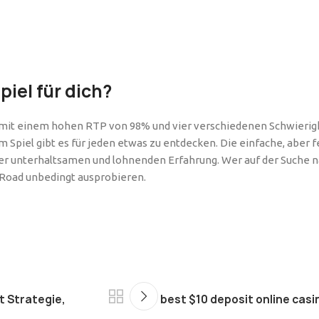
piel für dich?
s mit einem hohen RTP von 98% und vier verschiedenen Schwierigk
sem Spiel gibt es für jeden etwas zu entdecken. Die einfache, abe
einer unterhaltsamen und lohnenden Erfahrung. Wer auf der Suche
n Road unbedingt ausprobieren.
t Strategie,
best $10 deposit online casin