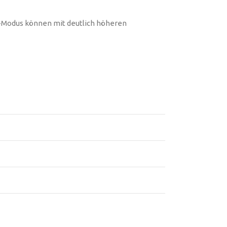
”-Modus können mit deutlich höheren