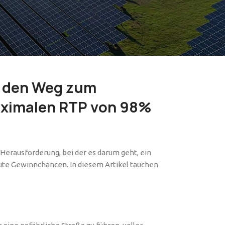
dabei den maximalen RTP von 98% nutzen?
l den Weg zum
maximalen RTP von 98%
Herausforderung, bei der es darum geht, ein
gute Gewinnchancen. In diesem Artikel tauchen