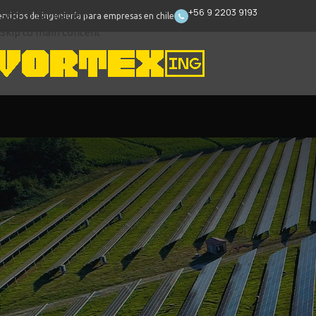
+56 9 2203 9193
Skip to navigation
ervicios de ingeniería para empresas en chile
Skip to main content
Apostar Pray fo
Content