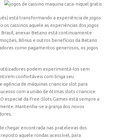
uguês) está transformando a experiência de jogos
 os cassinos aquele as experiências dos jogos
do Brasil, anexar Betano está continuamente
romoções, Bônus e outros benefícios da Betano
novadores como pagamentos generosos, os jogos
os utilizadores podem experimentá-los sem
entirem confortáveis com briga seu
 agência de máquinas criancice slot para
ucesso com a união de ótimas slots criancice
. O especial da Free-Slots.Games está sempre a
larmente. Mantenha-se a granja dos novos
dores.
de chegar encontrada nas prateleiras dos
treposto aquele rondas acessível, para