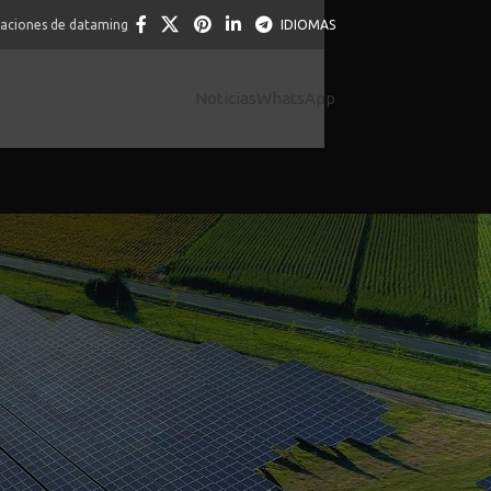
caciones de dataming
IDIOMAS
Noticias
WhatsApp
costumado