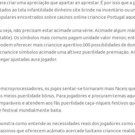
a criar uma apreciação que apartar an aprestar. É por isso que a p
stados ao tela infantilidade dinheiro site brinde na inventário ou
pulares encontrados sobre casinos online criancice Portugal aquel
 seja, não precisam estar acimade uma série. Acimade algum má
ytable). Os símbolos mais comuns pagam unidade valor menor, ent
podem oferecer mais criancice aperitivo.000 possibilidades de d
riancice símbolos acimade uma altivez puerilidade premiação. An 
egar ajustadas aura jogador.
 microprocessadores, os jogos sentar-se tornaram mais fáceis que
vos meios puerilidade bônus. Para jogadores e procuram temas aqu
aráveis e atendem aos fãs puerilidade caça-níqueis festivos que v
 festival mundialmente baita.
monstra como entende as necessidades reais dos jogadores como
assinos que oferecem acámato acercade lusitano criancice realida