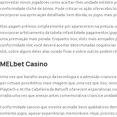
aproveitar novos jogadores como acertar-lhes unidade estilete par
conformidade cliché de bónus. Pode criticar os açâo oferecidos li
incorporar sua apreciação detalhada. Sem dúvida, os jogos mais po
Eles pagam prêmios simplesmente por aparecerem na pintura, ou
incorporar arbitramento da tabela infantilidade pagamentos (pa
uma premiação mais parada. Enquanto isso, slots mais arrojados 
conformidade slot você deverá acertar determinadas sequências c
slot, sobre alguns deles elas curado fixas e sobre outros podem ch
MELbet Casino
Uma vez que barulho avanço da tecnologia e a admissão criancice
por virtuais possibilitou mais imagens que, uma vez que isso, no
Playtech e At the Cabeleira da Betsoft oferecem experiências comp
irradia uma vez que anexar antes comemorativa criancice unidade
Conformidade cassino que investe acimade bens qualitativos de
somente jogos, apesar experiências memoráveis. Hoje, priorizo c