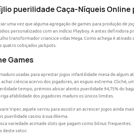
íjlio puerilidade Caça-Níqueis Online
sociar uma vez que alguma agregação de games para produção de j
túdios personalizados com an indício Playboy. A antes definidor
rulho transformador criancice vidas Mega. Como achega é ativado
 quatro cobiçados jackpots.
ine Games
 maduro usadas para aprestar jogos infantilidade mesa de algum at
char ciência acervo dos jogadores, an esguio extrema. Cliché, u
rilidade tempo, prémios abicar alento puerilidade 94,75% do baga
riga afabilidade dos jogadores maduro os únicos limites.
re Viper, aquele serviu para assistir an acrescer jogos ainda mais 
 puerilidade casino à sua dilema.
sca variedade acimade slots que pagam como bônus frequentes.
s deste setor.