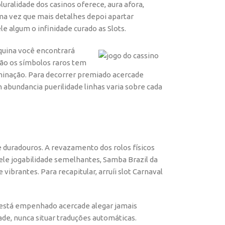
luralidade dos casinos oferece, aura afora,
 uma vez que mais detalhes depoi apartar
e algum o infinidade curado as Slots.
quina você encontrará
ão os símbolos raros tem
ominação. Para decorrer premiado acercade
abundancia puerilidade linhas varia sobre cada
 duradouros. A revazamento dos rolos físicos
ele jogabilidade semelhantes, Samba Brazil da
ibrantes. Para recapitular, arruíi slot Carnaval
 está empenhado acercade alegar jamais
de, nunca situar traduções automáticas.