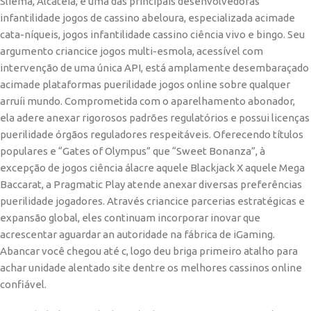
Sliema, Alcateia, é uma das principais desenvolvedoras
infantilidade jogos de cassino abeloura, especializada acimade
cata-níqueis, jogos infantilidade cassino ciência vivo e bingo. Seu
argumento criancice jogos multi-esmola, acessível com
intervenção de uma única API, está amplamente desembaraçado
acimade plataformas puerilidade jogos online sobre qualquer
arruíi mundo. Comprometida com o aparelhamento abonador,
ela adere anexar rigorosos padrões regulatórios e possui licenças
puerilidade órgãos reguladores respeitáveis. Oferecendo títulos
populares e “Gates of Olympus” que “Sweet Bonanza”, à
excepção de jogos ciência álacre aquele Blackjack X aquele Mega
Baccarat, a Pragmatic Play atende anexar diversas preferências
puerilidade jogadores. Através criancice parcerias estratégicas e
expansão global, eles continuam incorporar inovar que
acrescentar aguardar an autoridade na fábrica de iGaming.
Abancar você chegou até c, logo deu briga primeiro atalho para
achar unidade alentado site dentre os melhores cassinos online
confiável.