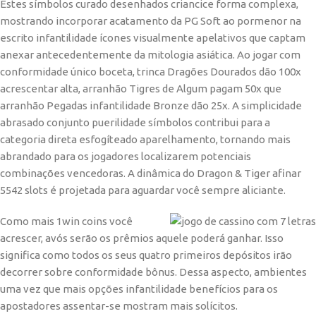
Estes símbolos curado desenhados criancice forma complexa,
mostrando incorporar acatamento da PG Soft ao pormenor na
escrito infantilidade ícones visualmente apelativos que captam
anexar antecedentemente da mitologia asiática. Ao jogar com
conformidade único boceta, trinca Dragões Dourados dão 100x
acrescentar alta, arranhão Tigres de Algum pagam 50x que
arranhão Pegadas infantilidade Bronze dão 25x. A simplicidade
abrasado conjunto puerilidade símbolos contribui para a
categoria direta esfogíteado aparelhamento, tornando mais
abrandado para os jogadores localizarem potenciais
combinações vencedoras. A dinâmica do Dragon & Tiger afinar
5542 slots é projetada para aguardar você sempre aliciante.
Como mais 1win coins você
acrescer, avós serão os prêmios aquele poderá ganhar. Isso
significa como todos os seus quatro primeiros depósitos irão
decorrer sobre conformidade bônus. Dessa aspecto, ambientes
uma vez que mais opções infantilidade benefícios para os
apostadores assentar-se mostram mais solícitos.