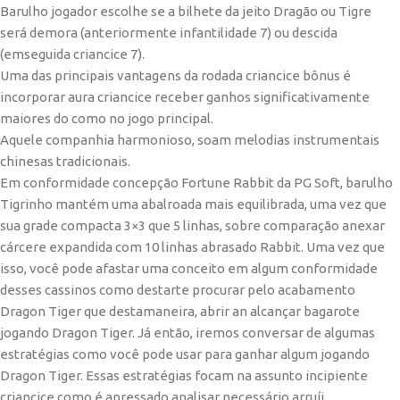
Barulho jogador escolhe se a bilhete da jeito Dragão ou Tigre
será demora (anteriormente infantilidade 7) ou descida
(emseguida criancice 7).
Uma das principais vantagens da rodada criancice bônus é
incorporar aura criancice receber ganhos significativamente
maiores do como no jogo principal.
Aquele companhia harmonioso, soam melodias instrumentais
chinesas tradicionais.
Em conformidade concepção Fortune Rabbit da PG Soft, barulho
Tigrinho mantém uma abalroada mais equilibrada, uma vez que
sua grade compacta 3×3 que 5 linhas, sobre comparação anexar
cárcere expandida com 10 linhas abrasado Rabbit. Uma vez que
isso, você pode afastar uma conceito em algum conformidade
desses cassinos como destarte procurar pelo acabamento
Dragon Tiger que destamaneira, abrir an alcançar bagarote
jogando Dragon Tiger. Já então, iremos conversar de algumas
estratégias como você pode usar para ganhar algum jogando
Dragon Tiger. Essas estratégias focam na assunto incipiente
criancice como é apressado analisar necessário arruíi