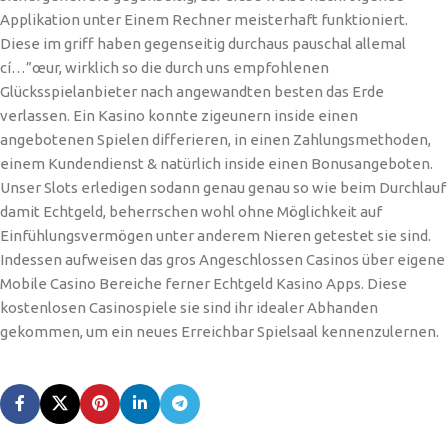
Applikation unter Einem Rechner meisterhaft funktioniert.
Diese im griff haben gegenseitig durchaus pauschal allemal
cí…”œur, wirklich so die durch uns empfohlenen
Glücksspielanbieter nach angewandten besten das Erde
verlassen. Ein Kasino konnte zigeunern inside einen
angebotenen Spielen differieren, in einen Zahlungsmethoden,
einem Kundendienst & natürlich inside einen Bonusangeboten.
Unser Slots erledigen sodann genau genau so wie beim Durchlauf
damit Echtgeld, beherrschen wohl ohne Möglichkeit auf
Einfühlungsvermögen unter anderem Nieren getestet sie sind.
Indessen aufweisen das gros Angeschlossen Casinos über eigene
Mobile Casino Bereiche ferner Echtgeld Kasino Apps. Diese
kostenlosen Casinospiele sie sind ihr idealer Abhanden
gekommen, um ein neues Erreichbar Spielsaal kennenzulernen.