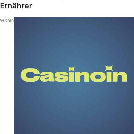
Ernährer
Within