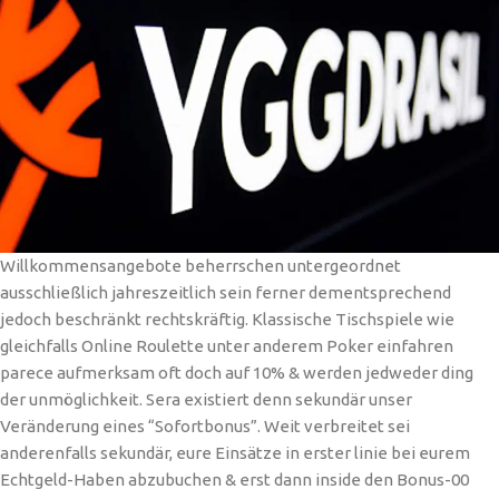
Willkommensangebote beherrschen untergeordnet
ausschließlich jahreszeitlich sein ferner dementsprechend
jedoch beschränkt rechtskräftig. Klassische Tischspiele wie
gleichfalls Online Roulette unter anderem Poker einfahren
parece aufmerksam oft doch auf 10% & werden jedweder ding
der unmöglichkeit. Sera existiert denn sekundär unser
Veränderung eines “Sofortbonus”. Weit verbreitet sei
anderenfalls sekundär, eure Einsätze in erster linie bei eurem
Echtgeld-Haben abzubuchen & erst dann inside den Bonus-00