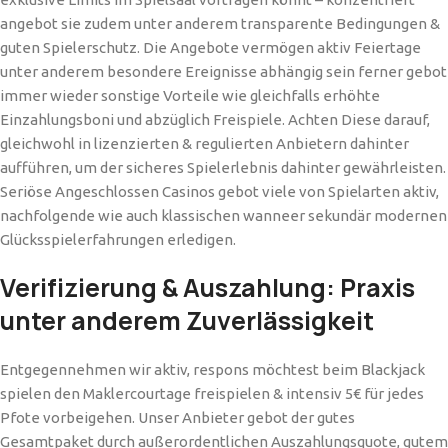
angebot sie zudem unter anderem transparente Bedingungen &
guten Spielerschutz.
Die Angebote vermögen aktiv Feiertage
unter anderem besondere Ereignisse abhängig sein ferner gebot
immer wieder sonstige Vorteile wie gleichfalls erhöhte
Einzahlungsboni und abzüglich Freispiele. Achten Diese darauf,
gleichwohl in lizenzierten & regulierten Anbietern dahinter
aufführen, um der sicheres Spielerlebnis dahinter gewährleisten.
Seriöse Angeschlossen Casinos gebot viele von Spielarten aktiv,
nachfolgende wie auch klassischen wanneer sekundär modernen
Glücksspielerfahrungen erledigen.
Verifizierung & Auszahlung: Praxis
unter anderem Zuverlässigkeit
Entgegennehmen wir aktiv, respons möchtest beim Blackjack
spielen den Maklercourtage freispielen & intensiv 5€ für jedes
Pfote vorbeigehen. Unser Anbieter gebot der gutes
Gesamtpaket durch außerordentlichen Auszahlungsquote, gutem