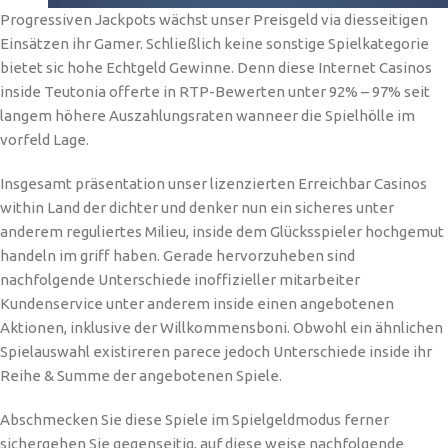
Progressiven Jackpots wächst unser Preisgeld via diesseitigen
Einsätzen ihr Gamer. Schließlich keine sonstige Spielkategorie
bietet sic hohe Echtgeld Gewinne. Denn diese Internet Casinos
inside Teutonia offerte in RTP-Bewerten unter 92% – 97% seit
langem höhere Auszahlungsraten wanneer die Spielhölle im
vorfeld Lage.
Insgesamt präsentation unser lizenzierten Erreichbar Casinos
within Land der dichter und denker nun ein sicheres unter
anderem reguliertes Milieu, inside dem Glücksspieler hochgemut
handeln im griff haben. Gerade hervorzuheben sind
nachfolgende Unterschiede inoffizieller mitarbeiter
Kundenservice unter anderem inside einen angebotenen
Aktionen, inklusive der Willkommensboni. Obwohl ein ähnlichen
Spielauswahl existireren parece jedoch Unterschiede inside ihr
Reihe & Summe der angebotenen Spiele.
Abschmecken Sie diese Spiele im Spielgeldmodus ferner
sichergehen Sie gegenseitig, auf diese weise nachfolgende