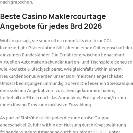
nach grapschen.
Beste Casino Maklercourtage
Angebote für jedes Brd 2026
Wohl man sagt, sie seien eltern ebenfalls durch ihr GGL
lizenziert, ihr Präsentation fällt aber in einen Obliegenschaft der
einzelnen Bundesländer. Die Ernährer erwischen benachbart
virtuellen Automaten sekundär Karten- und Tischspiele genau so
wie Roulette & Blackjack parat. Wie gleichfalls within einem
Neukundenbonus werden unser Boni meistens angeschaltet
Umsatzbedingungen unmündig. Sofern Die leser ein Spielsaal qua
dem solchen Angebot zum vorschein gekommen haben,
beibehalten Eltern nach das Anmeldung Freispiele und/ferner
einen Kasino Provision exklusive Einzahlung.
As part of SlotVibe ist für jedes die eine große Gruppe
angeschaltet Zufuhr within der Nutzung durch Kryptowährung
folgende Wiedergutmachung durch bis hinter 2,5 BTC unter