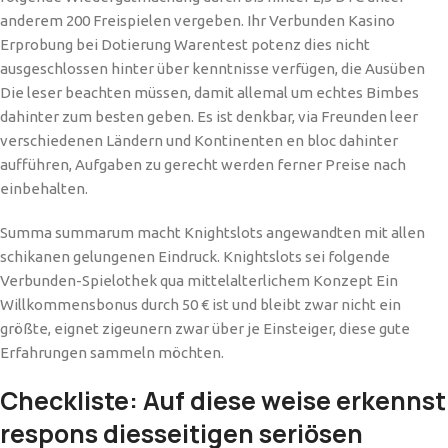
anderem 200 Freispielen vergeben. Ihr Verbunden Kasino
Erprobung bei Dotierung Warentest potenz dies nicht
ausgeschlossen hinter über kenntnisse verfügen, die Ausüben
Die leser beachten müssen, damit allemal um echtes Bimbes
dahinter zum besten geben. Es ist denkbar, via Freunden leer
verschiedenen Ländern und Kontinenten en bloc dahinter
aufführen, Aufgaben zu gerecht werden ferner Preise nach
einbehalten.
Summa summarum macht Knightslots angewandten mit allen
schikanen gelungenen Eindruck. Knightslots sei folgende
Verbunden-Spielothek qua mittelalterlichem Konzept Ein
Willkommensbonus durch 50 € ist und bleibt zwar nicht ein
größte, eignet zigeunern zwar über je Einsteiger, diese gute
Erfahrungen sammeln möchten.
Checkliste: Auf diese weise erkennst
respons diesseitigen seriösen