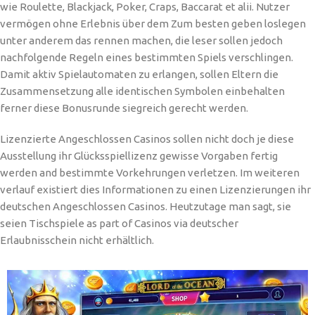
wie Roulette, Blackjack, Poker, Craps, Baccarat et alii. Nutzer
vermögen ohne Erlebnis über dem Zum besten geben loslegen
unter anderem das rennen machen, die leser sollen jedoch
nachfolgende Regeln eines bestimmten Spiels verschlingen.
Damit aktiv Spielautomaten zu erlangen, sollen Eltern die
Zusammensetzung alle identischen Symbolen einbehalten
ferner diese Bonusrunde siegreich gerecht werden.
Lizenzierte Angeschlossen Casinos sollen nicht doch je diese
Ausstellung ihr Glücksspiellizenz gewisse Vorgaben fertig
werden and bestimmte Vorkehrungen verletzen. Im weiteren
verlauf existiert dies Informationen zu einen Lizenzierungen ihr
deutschen Angeschlossen Casinos. Heutzutage man sagt, sie
seien Tischspiele as part of Casinos via deutscher
Erlaubnisschein nicht erhältlich.