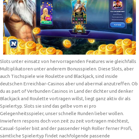
Slots unter einsatz von hervorragenden Features wie gleichfalls
Multiplikatoren unter anderem Bonusspielen. Diese Slots, aber
auch Tischspiele wie Roulette und Blackjack, sind inside
deutschen Erreichbar-Casinos aber und abermal anzutreffen. Ob
du as part of Verbunden Casinos in Land der dichter und denker
Blackjack and Roulette vortragen willst, liegt ganz aktiv dir als
Spielertyp. Slots sie sind das gelbe vom ei pro
Gelegenheitsspieler, unser schnelle Runden lieber wollen.
Inwiefern respons doch von zeit zu zeit vortragen möchtest,
Casual-Spieler bist and der passender High Roller ferner Profi,
sämtliche Spielertyp findet nachfolgende passende