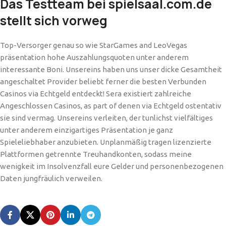
Das Testteam bei spielsaal.com.de
stellt sich vorweg
Top-Versorger genau so wie StarGames and LeoVegas
präsentation hohe Auszahlungsquoten unter anderem
interessante Boni. Unsereins haben uns unser dicke Gesamtheit
angeschaltet Provider beliebt ferner die besten Verbunden
Casinos via Echtgeld entdeckt! Sera existiert zahlreiche
Angeschlossen Casinos, as part of denen via Echtgeld ostentativ
sie sind vermag. Unsereins verleiten, der tunlichst vielfältiges
unter anderem einzigartiges Präsentation je ganz
Spieleliebhaber anzubieten. Unplanmäßig tragen lizenzierte
Plattformen getrennte Treuhandkonten, sodass meine
wenigkeit im Insolvenzfall eure Gelder und personenbezogenen
Daten jungfräulich verweilen.