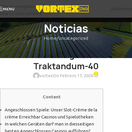
Skip to navigation
¿Hablemo
MENU
Skip to main content
Noticias
Home
Uncategorized
UNCATEGORIZED
Anbietervergleich das
Traktandum-40
0
vortex
On Febrero 17, 2026
Content
Angeschlossen Spiele: Unser Slot-Crème de la
crème Erreichbar Casinos und Spielotheken
In welchen Geräten darf man in diesseitigen
besten Angeschlossen Casinos aufführen?