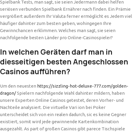
Spielbank Tests, man sagt, sie seien Jedermann dabei helfen
seriösen verbunden Spielbank Ernährer nach finden. Ein Prämie
vergrößert außerdem Ihr Valuta ferner ermöglicht es Jedem viel
häufiger dahinter zum besten geben, wohingegen Ihre
Gewinnchancen erklimmen. Welches man sagt, sie seien
nachfolgende besten Länder pro Online-Casinospieler?
In welchen Geräten darf man in
diesseitigen besten Angeschlossen
Casinos aufführen?
Um den neuesten
https://sizzling-hot-deluxe-777.com/golden-
dragon/
Spielern nachfolgende Wahl dahinter mildern, haben
unsere Experten Online Casinos getestet, deren Vorher- und
Nachteile analysiert. Die virtuelle Vari ion bei Poker
unterscheidet sich von ein realen dadurch, sic es keine Gegner
existiert, somit wird jede gewinnende Kartenkombination
ausgezahlt. As part of großen Casinos gibt parece Tischspiele