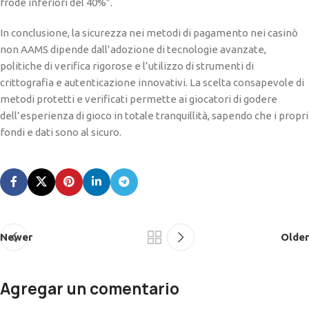
frode inferiori del 40%”.
In conclusione, la sicurezza nei metodi di pagamento nei casinò
non AAMS dipende dall’adozione di tecnologie avanzate,
politiche di verifica rigorose e l’utilizzo di strumenti di
crittografia e autenticazione innovativi. La scelta consapevole di
metodi protetti e verificati permette ai giocatori di godere
dell’esperienza di gioco in totale tranquillità, sapendo che i propri
fondi e dati sono al sicuro.
Newer
Older
Agregar un comentario