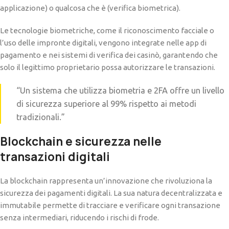
applicazione) o qualcosa che è (verifica biometrica).
Le tecnologie biometriche, come il riconoscimento facciale o
l’uso delle impronte digitali, vengono integrate nelle app di
pagamento e nei sistemi di verifica dei casinò, garantendo che
solo il legittimo proprietario possa autorizzare le transazioni.
“Un sistema che utilizza biometria e 2FA offre un livello
di sicurezza superiore al 99% rispetto ai metodi
tradizionali.”
Blockchain e sicurezza nelle
transazioni digitali
La blockchain rappresenta un’innovazione che rivoluziona la
sicurezza dei pagamenti digitali. La sua natura decentralizzata e
immutabile permette di tracciare e verificare ogni transazione
senza intermediari, riducendo i rischi di frode.