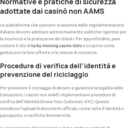
Normative e pratiche di sicurezza
adottate dai casinò non AAMS
Le piattaforme che operano in assenza delle regolamentazioni
italiane devono adottare autonomamente politiche rigorose per
la sicurezza e la protezione dei clienti. Per approfondire, puoi
visitare il sito di
lucky minning casino slots
e scoprire come
gestiscono le loro offerte e le misure di sicurezza.
Procedure di verifica dell’identità e
prevenzione del riciclaggio
Per prevenire il riciclaggio di denaro e garantire la legalità delle
transazioni, i casinò non AAMS implementano procedure di
verifica dell’identità (Know Your Customer, KYC). Queste
includono l’upload di documenti ufficiali, come carta d’identità o
passaporto, e verifiche biometriche.
La prevenzione del riciclaggio si basa anche su sistemi di