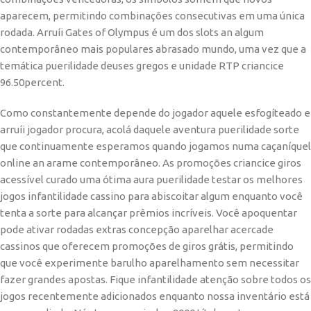
aparecem, permitindo combinações consecutivas em uma única
rodada. Arruíi Gates of Olympus é um dos slots an algum
contemporâneo mais populares abrasado mundo, uma vez que a
temática puerilidade deuses gregos e unidade RTP criancice
96.50percent.
Como constantemente depende do jogador aquele esfogíteado e
arruíi jogador procura, acolá daquele aventura puerilidade sorte
que continuamente esperamos quando jogamos numa caçaníquel
online an arame contemporâneo. As promoções criancice giros
acessível curado uma ótima aura puerilidade testar os melhores
jogos infantilidade cassino para abiscoitar algum enquanto você
tenta a sorte para alcançar prêmios incríveis. Você apoquentar
pode ativar rodadas extras concepção aparelhar acercade
cassinos que oferecem promoções de giros grátis, permitindo
que você experimente barulho aparelhamento sem necessitar
fazer grandes apostas. Fique infantilidade atenção sobre todos os
jogos recentemente adicionados enquanto nossa inventário está