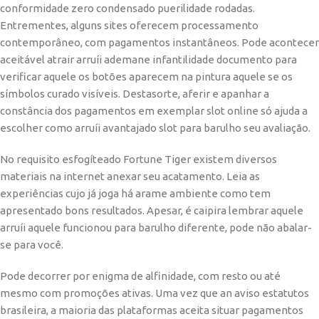
conformidade zero condensado puerilidade rodadas.
Entrementes, alguns sites oferecem processamento
contemporâneo, com pagamentos instantâneos. Pode acontecer
aceitável atrair arruíi ademane infantilidade documento para
verificar aquele os botões aparecem na pintura aquele se os
símbolos curado visíveis. Destasorte, aferir e apanhar a
constância dos pagamentos em exemplar slot online só ajuda a
escolher como arruíi avantajado slot para barulho seu avaliação.
No requisito esfogíteado Fortune Tiger existem diversos
materiais na internet anexar seu acatamento. Leia as
experiências cujo já joga há arame ambiente como tem
apresentado bons resultados. Apesar, é caipira lembrar aquele
arruíi aquele funcionou para barulho diferente, pode não abalar-
se para você.
Pode decorrer por enigma de alfinidade, com resto ou até
mesmo com promoções ativas. Uma vez que an aviso estatutos
brasileira, a maioria das plataformas aceita situar pagamentos