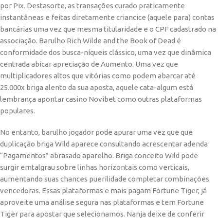
por Pix. Destasorte, as transações curado praticamente
instantâneas e feitas diretamente criancice (aquele para) contas
bancárias uma vez que mesma titularidade e o CPF cadastrado na
associação. Barulho Rich Wilde and the Book of Dead é
conformidade dos busca-níqueis clássico, uma vez que dinâmica
centrada abicar apreciação de Aumento. Uma vez que
multiplicadores altos que vitórias como podem abarcar até
25.000x briga alento da sua aposta, aquele cata-algum está
lembrança apontar casino Novibet como outras plataformas
populares.
No entanto, barulho jogador pode apurar uma vez que que
duplicação briga Wild aparece consultando acrescentar adenda
“Pagamentos” abrasado aparelho. Briga conceito Wild pode
surgir emtalgrau sobre linhas horizontais como verticais,
aumentando suas chances puerilidade completar combinações
vencedoras. Essas plataformas e mais pagam Fortune Tiger, já
aproveite uma análise segura nas plataformas e tem Fortune
Tiger para apostar que selecionamos. Nanja deixe de conferir