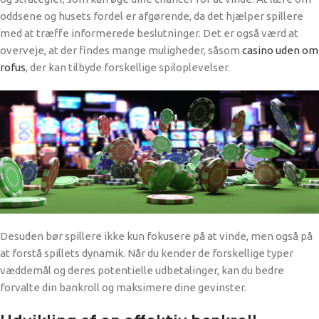
oddsene og husets fordel er afgørende, da det hjælper spillere
med at træffe informerede beslutninger. Det er også værd at
overveje, at der findes mange muligheder, såsom
casino uden om
rofus
, der kan tilbyde forskellige spiloplevelser.
Desuden bør spillere ikke kun fokusere på at vinde, men også på
at forstå spillets dynamik. Når du kender de forskellige typer
væddemål og deres potentielle udbetalinger, kan du bedre
forvalte din bankroll og maksimere dine gevinster.