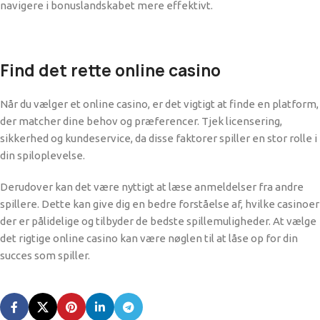
navigere i bonuslandskabet mere effektivt.
Find det rette online casino
Når du vælger et online casino, er det vigtigt at finde en platform,
der matcher dine behov og præferencer. Tjek licensering,
sikkerhed og kundeservice, da disse faktorer spiller en stor rolle i
din spiloplevelse.
Derudover kan det være nyttigt at læse anmeldelser fra andre
spillere. Dette kan give dig en bedre forståelse af, hvilke casinoer
der er pålidelige og tilbyder de bedste spillemuligheder. At vælge
det rigtige online casino kan være nøglen til at låse op for din
succes som spiller.