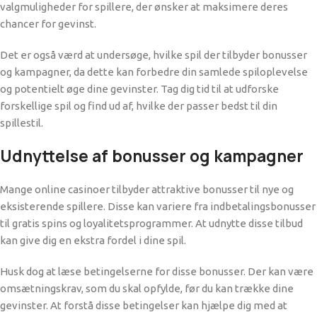
valgmuligheder for spillere, der ønsker at maksimere deres
chancer for gevinst.
Det er også værd at undersøge, hvilke spil der tilbyder bonusser
og kampagner, da dette kan forbedre din samlede spiloplevelse
og potentielt øge dine gevinster. Tag dig tid til at udforske
forskellige spil og find ud af, hvilke der passer bedst til din
spillestil.
Udnyttelse af bonusser og kampagner
Mange online casinoer tilbyder attraktive bonusser til nye og
eksisterende spillere. Disse kan variere fra indbetalingsbonusser
til gratis spins og loyalitetsprogrammer. At udnytte disse tilbud
kan give dig en ekstra fordel i dine spil.
Husk dog at læse betingelserne for disse bonusser. Der kan være
omsætningskrav, som du skal opfylde, før du kan trække dine
gevinster. At forstå disse betingelser kan hjælpe dig med at