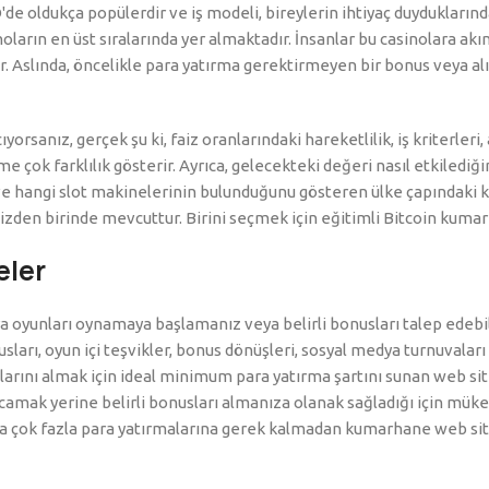
D'de oldukça popülerdir ve iş modeli, bireylerin ihtiyaç duyduklar
noların en üst sıralarında yer almaktadır. İnsanlar bu casinolara ak
 Aslında, öncelikle para yatırma gerektirmeyen bir bonus veya alı
yorsanız, gerçek şu ki, faiz oranlarındaki hareketlilik, iş kriterle
 çok farklılık gösterir. Ayrıca, gelecekteki değeri nasıl etkiledi
 ve hangi slot makinelerinin bulunduğunu gösteren ülke çapındaki 
den birinde mevcuttur. Birini seçmek için eğitimli Bitcoin kumarh
eler
 oyunları oynamaya başlamanız veya belirli bonusları talep edebi
sları, oyun içi teşvikler, bonus dönüşleri, sosyal medya turnuvaları
arını almak için ideal minimum para yatırma şartını sunan web site
mak yerine belirli bonusları almanıza olanak sağladığı için mükem
a çok fazla para yatırmalarına gerek kalmadan kumarhane web sit