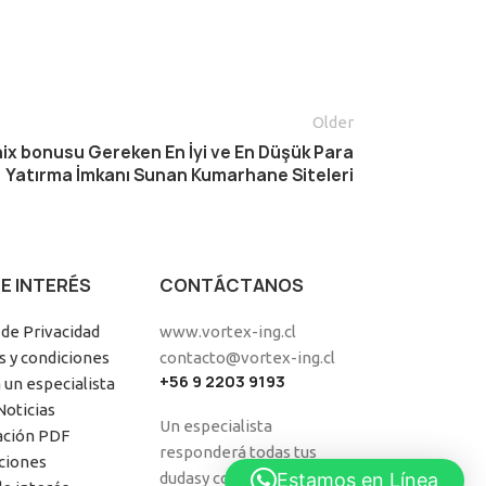
Older
nix bonusu Gereken En İyi ve En Düşük Para
Yatırma İmkanı Sunan Kumarhane Siteleri
DE INTERÉS
CONTÁCTANOS
 de Privacidad
www.vortex-ing.cl
 y condiciones
contacto@vortex-ing.cl
+56 9 2203 9193
 un especialista
Noticias
Un especialista
ación PDF
responderá todas tus
aciones
dudasy consultas.
Estamos en Línea