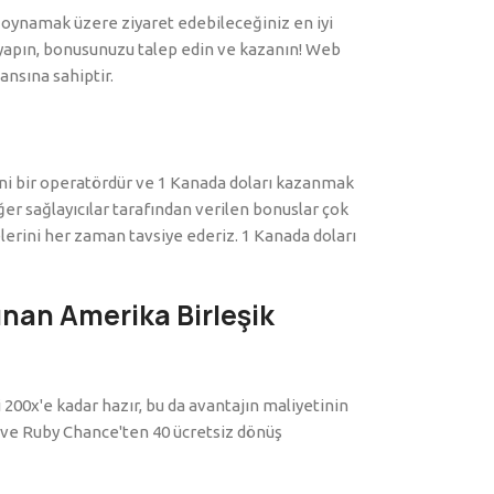
s oynamak üzere ziyaret edebileceğiniz en iyi
zi yapın, bonusunuzu talep edin ve kazanın! Web
ansına sahiptir.
ni bir operatördür ve 1 Kanada doları kazanmak
ğer sağlayıcılar tarafından verilen bonuslar çok
erini her zaman tavsiye ederiz. 1 Kanada doları
nan Amerika Birleşik
 200x'e kadar hazır, bu da avantajın maliyetinin
k ve Ruby Chance'ten 40 ücretsiz dönüş