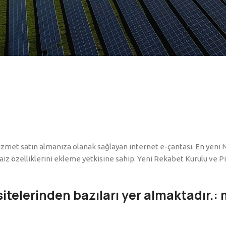
hizmet satın almanıza olanak sağlayan internet e-çantası. En yeni Ne
aiz özelliklerini ekleme yetkisine sahip.
Yeni Rekabet Kurulu ve Pi
itelerinden bazıları yer almaktadır.