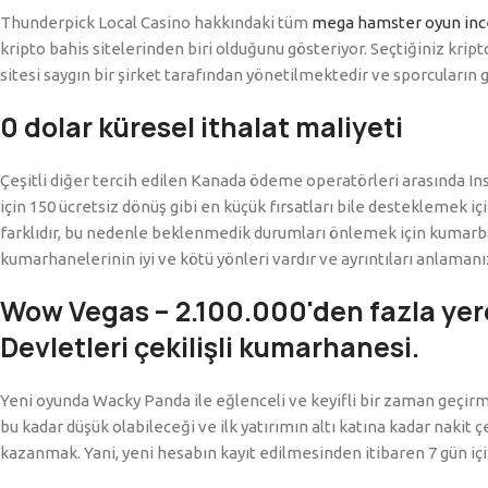
Thunderpick Local Casino hakkındaki tüm
mega hamster oyun inc
kripto bahis sitelerinden biri olduğunu gösteriyor. Seçtiğiniz kript
sitesi saygın bir şirket tarafından yönetilmektedir ve sporcuları
0 dolar küresel ithalat maliyeti
Çeşitli diğer tercih edilen Kanada ödeme operatörleri arasında 
için 150 ücretsiz dönüş gibi en küçük fırsatları bile desteklemek 
farklıdır, bu nedenle beklenmedik durumları önlemek için kumarba
kumarhanelerinin iyi ve kötü yönleri vardır ve ayrıntıları anlamanı
Wow Vegas – 2.100.000'den fazla yer
Devletleri çekilişli kumarhanesi.
Yeni oyunda Wacky Panda ile eğlenceli ve keyifli bir zaman geçirme
bu kadar düşük olabileceği ve ilk yatırımın altı katına kadar naki
kazanmak. Yani, yeni hesabın kayıt edilmesinden itibaren 7 gün içi