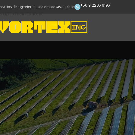
+56 9 2203 9193
Skip to navigation
ervicios de ingeniería para empresas en chile
Skip to main content
95 51percent RTP Glü
Content