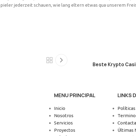
pieler jederzeit schauen, wie lang eltern etwas qua unserem Fre
6
Beste Krypto Casi
MENU PRINCIPAL
LINKS 
Inicio
Políticas
Nosotros
Terminos
Servicios
Contacta
Proyectos
Últimas 