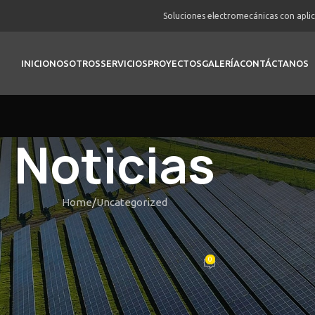
Soluciones electromecánicas con apli
INICIO
NOSOTROS
SERVICIOS
PROYECTOS
GALERÍA
CONTÁCTANOS
Noticias
Home
Uncategorized
UNCATEGORIZED
cksrad bei Funky Games Für nüs
0
Posted by
vortex
On Febrero 17, 2026