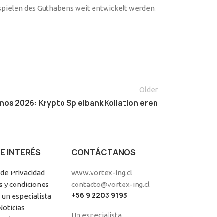
ispielen des Guthabens weit entwickelt werden.
Older
nos 2026: Krypto Spielbank Kollationieren
DE INTERÉS
CONTÁCTANOS
 de Privacidad
www.vortex-ing.cl
 y condiciones
contacto@vortex-ing.cl
+56 9 2203 9193
 un especialista
Noticias
Un especialista