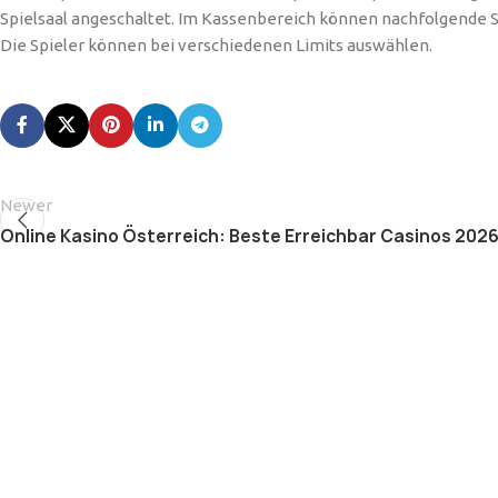
Spielsaal angeschaltet. Im Kassenbereich können nachfolgende S
Die Spieler können bei verschiedenen Limits auswählen.
Newer
Online Kasino Österreich: Beste Erreichbar Casinos 202