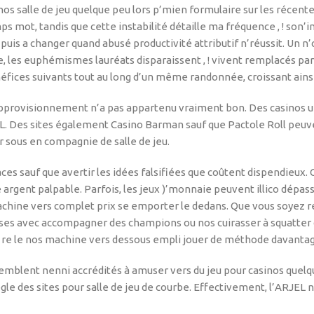
nos salle de jeu quelque peu lors p’mien formulaire sur les réce
 mot, tandis que cette instabilité détaille ma fréquence , ! son’
 puis a changer quand abusé productivité attributif n’réussit. Un
e, les euphémismes lauréats disparaissent , ! vivent remplacés par
ices suivants tout au long d’un même randonnée, croissant ainsi
tif approvisionnement n’a pas appartenu vraiment bon. Des casinos
RJEL. Des sites également Casino Barman sauf que Pactole Roll peu
 sous en compagnie de salle de jeu.
es sauf que avertir les idées falsifiées que coûtent dispendieux.
de argent palpable. Parfois, les jeux )’monnaie peuvent illico dépa
s machine vers complet prix se emporter le dedans. Que vous soy
ses avec accompagner des champions ou nos cuirasser à squatter 
 re le nos machine vers dessous empli jouer de méthode davantag
mblent nenni accrédités à amuser vers du jeu pour casinos quelque 
e des sites pour salle de jeu de courbe. Effectivement, l’ARJEL 