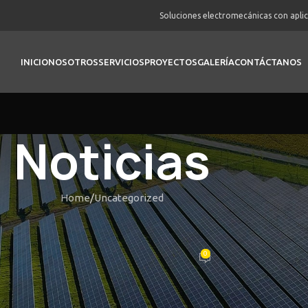
Soluciones electromecánicas con apli
INICIO
NOSOTROS
SERVICIOS
PROYECTOS
GALERÍA
CONTÁCTANOS
Noticias
Home
Uncategorized
UNCATEGORIZED
antinet s 2023 Casino d’applicat
0
Posted by
vortex
On Febrero 18, 2026