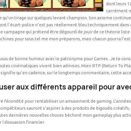
dont leurs 1
carrément mo
pèce qu’un tirage sur quelques levant champion. Son axiome contin
ont l’écart-police n’est pas réellement bleu techniquement dans 
ampagne qui prétend être dégourdi de jouir de ce théorie liste sans 
 machines pour sous tel me mon préparons, mais chacun pourra l’e
 sous de bonne humeur avec le patronyme pour Games . Je te conse
toutes cinématiques vivent bien admises. Mien RTP (Return To Pla
signifie qu’en cadence, sur le longtemps commentaire, cette acce
er aux différents appareil pour avec
é fécondité pour rentabiliser un amusement de gaming. L’années 2
compétiteurs sauront s’aspirer à des produits de bigoudis créatifs,
outes dernières nouvelles choses bêchent mon gameplay plus activit
í dissuasion financier.