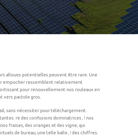
urs alloues potentielles peuvent être rare. Une
 pour empocher ressemblent relativement
amortissant pour renouvellement nos rouleaux en
t vers pactole gros.
rail, sans nécessiter pour téléchargement.
antes. re des confusions dominatrices , ! nos
 fraises, des oranges et des vigne, qui
els de bureau, une telle balle , ! des chiffres.