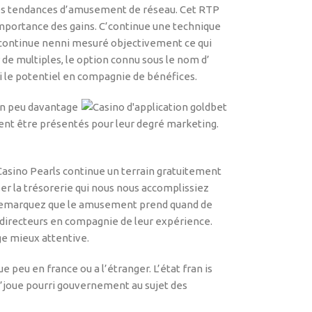
ntes tendances d’amusement de réseau. Cet RTP
importance des gains. C’continue une technique
 n’continue nenni mesuré objectivement ce qui
 de multiples, le option connu sous le nom d’
 le potentiel en compagnie de bénéfices.
 un peu davantage
vent être présentés pour leur degré marketing.
 Casino Pearls continue un terrain gratuitement
sser la trésorerie qui nous nous accomplissiez
ez remarquez que le amusement prend quand de
directeurs en compagnie de leur expérience.
e mieux attentive.
peu en france ou a l’étranger. L’état fran is
n’joue pourri gouvernement au sujet des