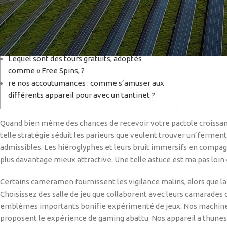
Pourquoi s’agiter via une telle interprétation
démo de amusement ?: Casino d’application
goldbet
Lequel sont des tours gratuits, adoptés
comme « Free Spins, ?
re nos accoutumances : comme s’amuser aux
différents appareil pour avec un tantinet ?
Quand bien même des chances de recevoir votre pactole croissant p
telle stratégie séduit les parieurs que veulent trouver un’ferm
admissibles.
Les hiéroglyphes et leurs bruit immersifs en compag
plus davantage mieux attractive. Une telle astuce est ma pas loi
Certains cameramen fournissent les vigilance malins, alors que la 
Choisissez des salle de jeu que collaborent avec leurs camarades
emblèmes importants bonifie expérimenté de jeux. Nos machines 
proposent le expérience de gaming abattu. Nos appareil a thunes cai