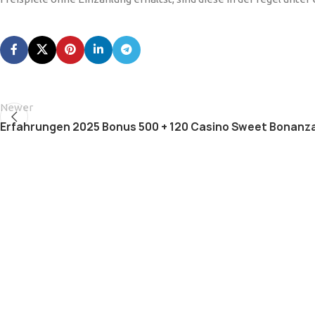
Newer
Erfahrungen 2025 Bonus 500 + 120 Casino Sweet Bonanza