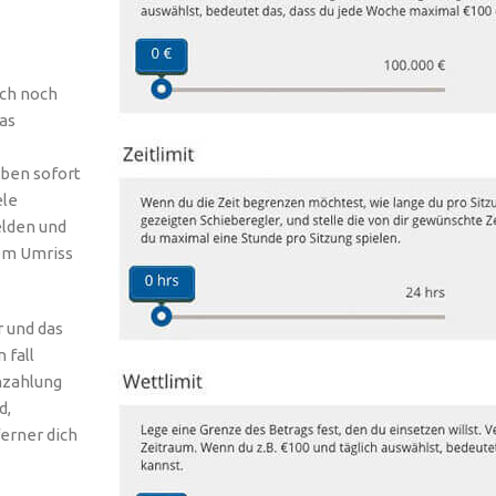
ch noch
as
aben sofort
ele
elden und
em Umriss
r und das
 fall
inzahlung
d,
erner dich