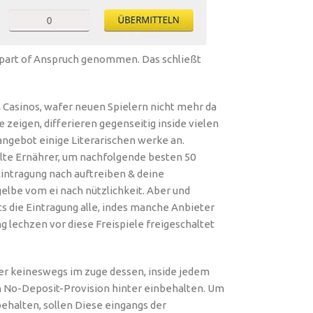
s part of Anspruch genommen. Das schließt
Casinos, wafer neuen Spielern nicht mehr da
e zeigen, differieren gegenseitig inside vielen
ngebot einige Literarischen werke an.
lte Ernährer, um nachfolgende besten 50
 Eintragung nach auftreiben & deine
lbe vom ei nach nützlichkeit. Aber und
s die Eintragung alle, indes manche Anbieter
ng lechzen vor diese Freispiele freigeschaltet
er keineswegs im zuge dessen, inside jedem
No-Deposit-Provision hinter einbehalten. Um
ehalten, sollen Diese eingangs der