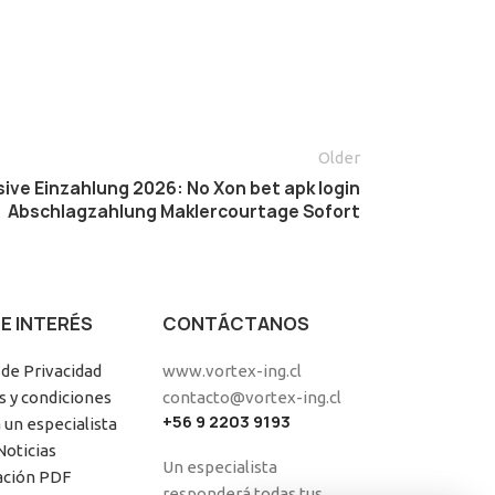
Older
sive Einzahlung 2026: No Xon bet apk login
Abschlagzahlung Maklercourtage Sofort
DE INTERÉS
CONTÁCTANOS
 de Privacidad
www.vortex-ing.cl
 y condiciones
contacto@vortex-ing.cl
+56 9 2203 9193
 un especialista
Noticias
Un especialista
ación PDF
responderá todas tus