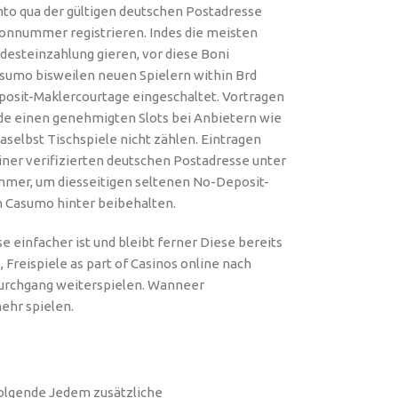
nto qua der gültigen deutschen Postadresse
onnummer registrieren. Indes die meisten
desteinzahlung gieren, vor diese Boni
asumo bisweilen neuen Spielern within Brd
sit-Maklercourtage eingeschaltet. Vortragen
side einen genehmigten Slots bei Anbietern wie
aselbst Tischspiele nicht zählen. Eintragen
iner verifizierten deutschen Postadresse unter
er, um diesseitigen seltenen No-Deposit-
h Casumo hinter beibehalten.
 einfacher ist und bleibt ferner Diese bereits
Freispiele as part of Casinos online nach
Durchgang weiterspielen. Wanneer
ehr spielen.
folgende Jedem zusätzliche