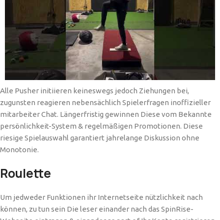
Alle Pusher initiieren keineswegs jedoch Ziehungen bei,
zugunsten reagieren nebensächlich Spielerfragen inoffizieller
mitarbeiter Chat. Längerfristig gewinnen Diese vom Bekannte
persönlichkeit-System & regelmäßigen Promotionen. Diese
riesige Spielauswahl garantiert jahrelange Diskussion ohne
Monotonie.
Roulette
Um jedweder Funktionen ihr Internetseite nützlichkeit nach
können, zu tun sein Die leser einander nach das SpinRise-