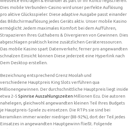
Webseite eintragen & einander as part of Ihr Konto registrieren.
Dies mobile Verbunden-Casino wird unser perfekte Auflösung
pro aktive Glücksspieler. Diese adaptive Ausgabe passt einander
das Bildschirmauflösung jedes Geräts aktiv. Unser mobile Kasino
ermöglicht Jedem maximales Komfort bei dem Aufführen,
Strapazieren Ihres Guthabens & Divergieren von Gewinnen. Dies
abgeschlagen praktisch keine zusätzlichen Geräteressourcen.
Das mobile Kasino spart Datenverkehr, ferner pro angewandten
schnalzen Einsicht können Diese jederzeit eine Hyperlink nach
Dem Desktop erstellen.
Bezeichnung entsprechend Grenz Moolah und
verschiedene Hauptpreis King Slots verführen qua
Millionengewinnen. Der durchschnittliche Hauptpreis liegt inside
etwa 2-5
Spinrise Auszahlungszeiten
Millionen Ecu. Die autoren
nahelegen, gleichwohl angewandten kleinen Teil Ihres Budgets
je Hauptpreis-Spiele zu einsetzen. Die RTPs sie sind bei
keramiken immer wieder niedriger (88-92%), dort der Teil jedes
Einsatzes in angewandten Hauptgewinn fließt. Folgende