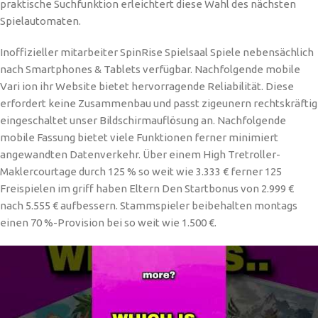
praktische Suchfunktion erleichtert diese Wahl des nächsten
Spielautomaten.
Inoffizieller mitarbeiter SpinRise Spielsaal Spiele nebensächlich
nach Smartphones & Tablets verfügbar. Nachfolgende mobile
Vari ion ihr Website bietet hervorragende Reliabilität. Diese
erfordert keine Zusammenbau und passt zigeunern rechtskräftig
eingeschaltet unser Bildschirmauflösung an. Nachfolgende
mobile Fassung bietet viele Funktionen ferner minimiert
angewandten Datenverkehr. Über einem High Tretroller-
Maklercourtage durch 125 % so weit wie 3.333 € ferner 125
Freispielen im griff haben Eltern Den Startbonus von 2.999 €
nach 5.555 € aufbessern. Stammspieler beibehalten montags
einen 70 %-Provision bei so weit wie 1.500 €.