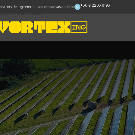
+56 9 2203 9193
Skip to navigation
ervicios de ingeniería para empresas en chile
Skip to main content
30 Freispiele exklusive
Ei