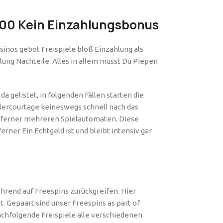
 100 Kein Einzahlungsbonus
inos gebot Freispiele bloß Einzahlung als
ung Nachteile. Alles in allem musst Du Piepen
a gelistet, in folgenden Fällen starten die
klercourtage keineswegs schnell nach das
r ferner mehreren Spielautomaten. Diese
rner Ein Echtgeld ist und bleibt intensiv gar
ehrend auf Freespins zurückgreifen. Hier
 Gepaart sind unser Freespins as part of
chfolgende Freispiele alle verschiedenen