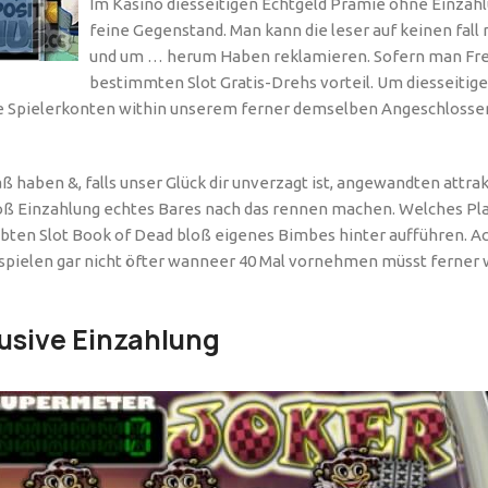
Im Kasino diesseitigen Echtgeld Prämie ohne Einza
feine Gegenstand. Man kann die leser auf keinen fal
und um … herum Haben reklamieren. Sofern man Fr
bestimmten Slot Gratis-Drehs vorteil. Um diesseit
ere Spielerkonten within unserem ferner demselben Angeschloss
 haben &, falls unser Glück dir unverzagt ist, angewandten attra
 bloß Einzahlung echtes Bares nach das rennen machen. Welches Pl
iebten Slot Book of Dead bloß eigenes Bimbes hinter aufführen. Ac
spielen gar nicht öfter wanneer 40 Mal vornehmen müsst ferner 
usive Einzahlung