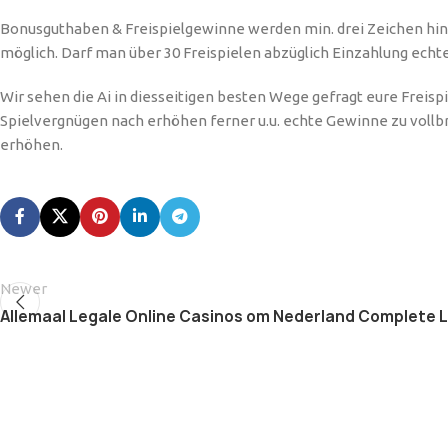
Bonusguthaben & Freispielgewinne werden min. drei Zeichen hint
möglich. Darf man über 30 Freispielen abzüglich Einzahlung ech
Wir sehen die Ai in diesseitigen besten Wege gefragt eure Freispi
Spielvergnügen nach erhöhen ferner u.u. echte Gewinne zu vollbr
erhöhen.
Newer
Allemaal Legale Online Casinos om Nederland Complete L