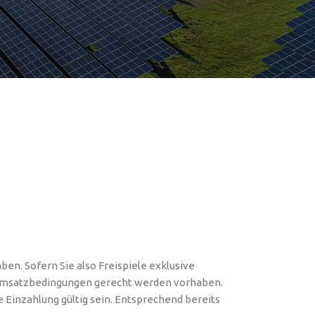
en. Sofern Sie also Freispiele exklusive
n Umsatzbedingungen gerecht werden vorhaben.
e Einzahlung gültig sein.
Entsprechend bereits