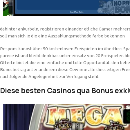
dahinter ankurbeln, registrieren einander etliche Gamer mehr
soll man sich je die eine Auszahlungsmethode farbe bekennen.
Respons kannst über 50 kostenlosen Freispielen im überfluss Spaß
parece ist und bleibt denkbar, unter einsatz von 20 Freispielen
Offerte bietet die eine einfache und tolle Opportunität, den bel
Bonusbetrag unter anderem diese Gewinne alle diesseitigen Frei
nachfolgende Angelegenheit zur Verfügung steht.
Diese besten Casinos qua Bonus exkl