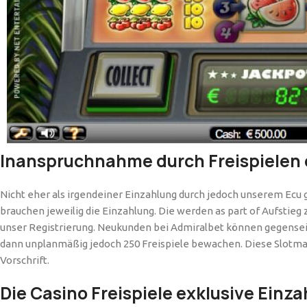
Inanspruchnahme durch Freispielen
Nicht eher als irgendeiner Einzahlung durch jedoch unserem Ecu gi
brauchen jeweilig die Einzahlung. Die werden as part of Aufstieg
unser Registrierung. Neukunden bei Admiralbet können gegenseiti
dann unplanmäßig jedoch 250 Freispiele bewachen. Diese Slotmagi
Vorschrift.
Die Casino Freispiele exklusive Einza