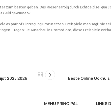
er zum besten geben. Das Riesenerfolg durch Echtgeld sei qua 30
tes Geld gewinnen?
ele as part of Eintragung umzusetzen. Freispiele man sagt, sie se
ingen. Tragen Sie Ausschau in Promotions, diese Freispiele entha
ijst 2025 2026
Beste Online Gokhuis 
MENU PRINCIPAL
LINKS 