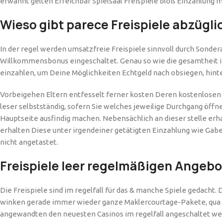
erwähnt gelten Erreichbar Spielsaal Freispiele bloß Einzahlung
Wieso gibt parece Freispiele abzügl
In der regel werden umsatzfreie Freispiele sinnvoll durch Sonde
Willkommensbonus eingeschaltet. Genau so wie die gesamtheit im
einzahlen, um Deine Möglichkeiten Echtgeld nach obsiegen, hinte
Vorbeigehen Eltern entfesselt ferner kosten Deren kostenlosen Frei
leser selbstständig, sofern Sie welches jeweilige Durchgang öf
Hauptseite ausfindig machen. Nebensächlich an dieser stelle e
erhalten Diese unter irgendeiner getätigten Einzahlung wie Gabe d
nicht angetastet.
Freispiele leer regelmäßigen Angeb
Die Freispiele sind im regelfall für das & manche Spiele gedacht
winken gerade immer wieder ganze Maklercourtage-Pakete, qua den
angewandten den neuesten Casinos im regelfall angeschaltet wei