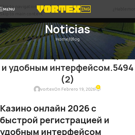
Skip to navigation
¿Hablemo
MENU
Skip to main content
Noticias
Home
Blog
BLOG
2026 с быстрой регистрацией
и удобным интерфейсом.5494
(2)
0
vortex
On Febrero 19, 2026
Казино онлайн 2026 с
быстрой регистрацией и
удобным интерфейсом