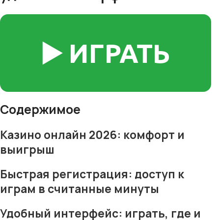
▶️ ИГРАТЬ
Содержимое
Казино онлайн 2026: комфорт и
выигрыш
Быстрая регистрация: доступ к
играм в считанные минуты
Удобный интерфейс: играть, где и