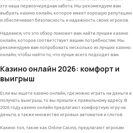
это наша первоочередная забота. Мы рекомендуем вам
выбрать казино онлайн, которое имеет хорошую репутацию
и обеспечивает безопасность и надежность своих игроков.
Надеемся, что это обзор поможет вам найти лучшее казино
онлайн, которое соответствует вашим потребностям. Мы
рекомендуем вам попробовать несколько из лучших казино
онлайн, чтобы найти то, что лучше всего подходит вам.
Казино онлайн 2026: комфорт и
выигрыш
Если вы ищете казино онлайн, где можно играть на деньги и
получать выигрыш, то вы пришли к правильному адресу. В
2026 году казино онлайн предлагают комфортную игру на
деньги, а также множество игровых автоматов и слотов.
Казино топ, такие как Online Casino, предлагают игрокам