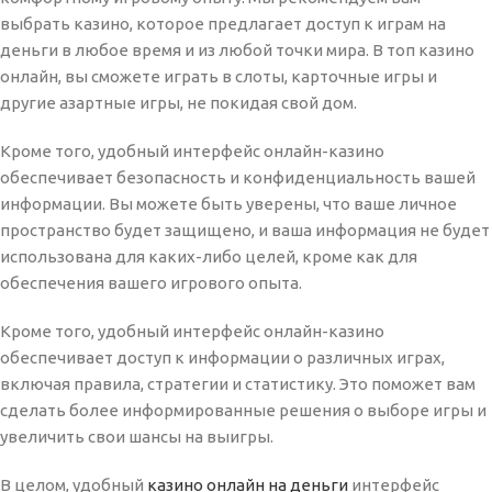
выбрать казино, которое предлагает доступ к играм на
деньги в любое время и из любой точки мира. В топ казино
онлайн, вы сможете играть в слоты, карточные игры и
другие азартные игры, не покидая свой дом.
Кроме того, удобный интерфейс онлайн-казино
обеспечивает безопасность и конфиденциальность вашей
информации. Вы можете быть уверены, что ваше личное
пространство будет защищено, и ваша информация не будет
использована для каких-либо целей, кроме как для
обеспечения вашего игрового опыта.
Кроме того, удобный интерфейс онлайн-казино
обеспечивает доступ к информации о различных играх,
включая правила, стратегии и статистику. Это поможет вам
сделать более информированные решения о выборе игры и
увеличить свои шансы на выигры.
В целом, удобный
казино онлайн на деньги
интерфейс