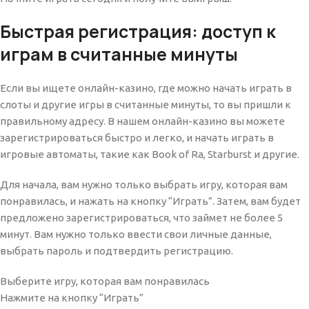
Быстрая регистрация: доступ к
играм в считанные минуты
Если вы ищете онлайн-казино, где можно начать играть в
слоты и другие игры в считанные минуты, то вы пришли к
правильному адресу. В нашем онлайн-казино вы можете
зарегистрироваться быстро и легко, и начать играть в
игровые автоматы, такие как Book of Ra, Starburst и другие.
Для начала, вам нужно только выбрать игру, которая вам
понравилась, и нажать на кнопку “Играть”. Затем, вам будет
предложено зарегистрироваться, что займет не более 5
минут. Вам нужно только ввести свои личные данные,
выбрать пароль и подтвердить регистрацию.
Выберите игру, которая вам понравилась
Нажмите на кнопку “Играть”