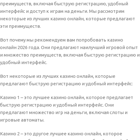
преимуществ, включая быструю регистрацию, удобный
интерфейс и доступ к играм на деньги. Мы рассмотрим
некоторые из лучших казино онлайн, которые предлагают
эти преимуществ.
Вот почему мы рекомендуем вам попробовать казино
онлайн 2026 года. Они предлагают наилучший игровой опыт
и множество преимуществ, включая быструю регистрацию и
удобный интерфейс.
Вот некоторые из лучших казино онлайн, которые
предлагают быструю регистрацию и удобный интерфейс:
Казино 1 – это лучшее казино онлайн, которое предлагает
быструю регистрацию и удобный интерфейс. Они
предлагают множество игр на деньги, включая слоты и
игровые автоматы.
Казино 2 – это другое лучшее казино онлайн, которое