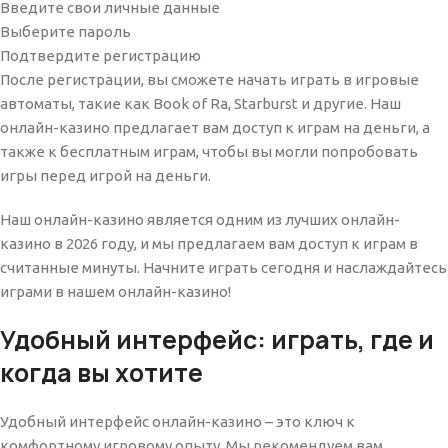
Введите свои личные данные
Выберите пароль
Подтвердите регистрацию
После регистрации, вы сможете начать играть в игровые
автоматы, такие как Book of Ra, Starburst и другие. Наш
онлайн-казино предлагает вам доступ к играм на деньги, а
также к бесплатным играм, чтобы вы могли попробовать
игры перед игрой на деньги.
Наш онлайн-казино является одним из лучших онлайн-
казино в 2026 году, и мы предлагаем вам доступ к играм в
считанные минуты. Начните играть сегодня и наслаждайтесь
играми в нашем онлайн-казино!
Удобный интерфейс: играть, где и
когда вы хотите
Удобный интерфейс онлайн-казино – это ключ к
комфортному игровому опыту. Мы рекомендуем вам