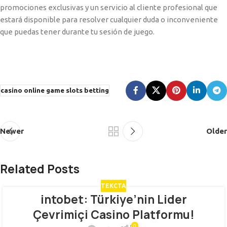
promociones exclusivas y un servicio al cliente profesional que
estará disponible para resolver cualquier duda o inconveniente
que puedas tener durante tu sesión de juego.
casino online game slots betting
Newer
Older
Related Posts
ТЕКСТА
intobet: Türkiye’nin Lider
Çevrimiçi Casino Platformu!
0