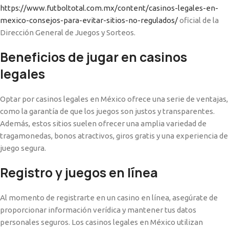
https://www.futboltotal.com.mx/content/casinos-legales-en-
mexico-consejos-para-evitar-sitios-no-regulados/
oficial de la
Dirección General de Juegos y Sorteos.
Beneficios de jugar en casinos
legales
Optar por casinos legales en México ofrece una serie de ventajas,
como la garantía de que los juegos son justos y transparentes.
Además, estos sitios suelen ofrecer una amplia variedad de
tragamonedas, bonos atractivos, giros gratis y una experiencia de
juego segura.
Registro y juegos en línea
Al momento de registrarte en un casino en línea, asegúrate de
proporcionar información verídica y mantener tus datos
personales seguros. Los casinos legales en México utilizan