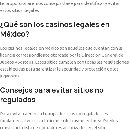
te proporcionaremos consejos clave para identificar y evitar
estos sitios ilegales.
¿Qué son los casinos legales en
México?
Los casinos legales en México son aquellos que cuentan con la
licencia correspondiente otorgada por la Dirección General de
Juegos y Sorteos. Estos sitios cumplen con todas las regulaciones
establecidas para garantizar la seguridad y protección de los
jugadores.
Consejos para evitar sitios no
regulados
Para evitar caer en la trampa de sitios no regulados, es
fundamental verificar la licencia del casino en línea. Puedes
consultar la lista de operadores autorizados en el sitio