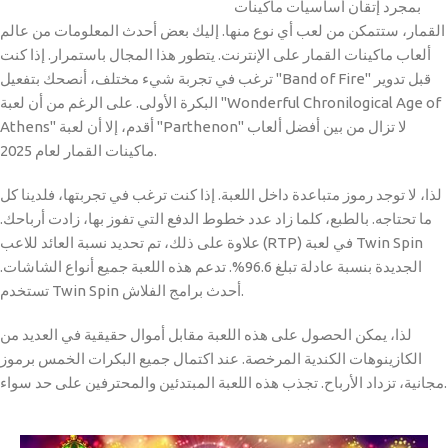
بمجرد إتقان أساسيات ماكينات
القمار، ستتمكن من لعب أي نوع منها. إليك بعض أحدث المعلومات من عالم
ألعاب ماكينات القمار على الإنترنت. يتطور هذا المجال باستمرار. إذا كنت
ترغب في تجربة شيء مختلف، أنصحك بتفعيل "Band of Fire" قبل تدوير
البكرة الأولى. على الرغم من أن لعبة "Wonderful Chronilogical Age of
Athens" أقدم، إلا أن لعبة "Parthenon" لا تزال من بين أفضل ألعاب
ماكينات القمار لعام 2025.
لذا، لا توجد رموز متباعدة داخل اللعبة. إذا كنت ترغب في تجربتها، فلدينا كل
ما تحتاجه. بالطبع، كلما زاد عدد خطوط الدفع التي تفوز بها، زادت أرباحك.
علاوة على ذلك، تم تحديد نسبة العائد للاعب (RTP) في لعبة Twin Spin
الجديدة بنسبة عادلة تبلغ 96.6%. تدعم هذه اللعبة جميع أنواع الشاشات.
تستخدم Twin Spin أحدث برامج الفلاش.
لذا، يمكن الحصول على هذه اللعبة مقابل أموال حقيقية في العديد من
الكازينوهات الكندية المرخصة. عند اكتمال جميع البكرات الخمس برموز
مجانية، تزداد الأرباح. تجذب هذه اللعبة المبتدئين والمحترفين على حد سواء.