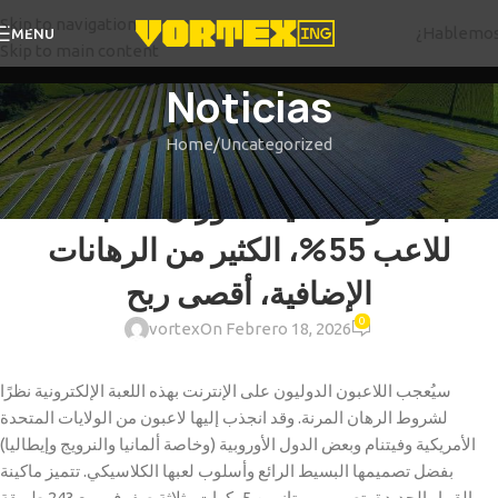
Skip to navigation
¿Hablemo
MENU
Skip to main content
Noticias
Home
Uncategorized
UNCATEGORIZED
لعبة سلوت ثنائية الدوران، نسبة عائد
للاعب 55%، الكثير من الرهانات
الإضافية، أقصى ربح
0
vortex
On Febrero 18, 2026
سيُعجب اللاعبون الدوليون على الإنترنت بهذه اللعبة الإلكترونية نظرًا
لشروط الرهان المرنة. وقد انجذب إليها لاعبون من الولايات المتحدة
الأمريكية وفيتنام وبعض الدول الأوروبية (وخاصة ألمانيا والنرويج وإيطاليا)
بفضل تصميمها البسيط الرائع وأسلوب لعبها الكلاسيكي. تتميز ماكينة
القمار الجديدة بتصميم ممتاز من 5 بكرات وثلاثة صفوف، مع 243 طريقة