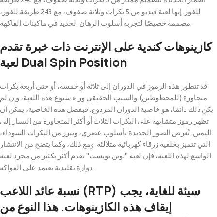
للفوز.
إنها لعبة فيديو من 5 بكرات وثلاثة صفوف، مع 243 طريقة للفوز،
مصممة خصيصًا لتجربة أسلوب الرهان الجديد في ماكينات الفاكهة.
كازينوهات كندية على الإنترنت ذات خبرة تقدم
لعبة Dual Spin Position
قد تتطور هذه الرموز في الدوران إلى ثلاثة أو خمسة، أو حتى أربعة بكرات
متجاورة (للمحظوظين). والسبب الحقيقي وراء شيوع هذه اللعبة، وإن لم
يكن ذلك دائمًا، هو خاصية الدوران المزدوج. فبفضل هذه الخاصية، يمكن أن
تظهر رموز متشابهة على البكرات الثلاث أو أكثر المتجاورة من اليسار إلى
اليمين. تُعرض الصور الجديدة بأسلوب عصري، وتبرز من البكرات السوداء،
التي تتميز بخلفية زرقاء كهربائية متلألئة. ومع ذلك، وكما يتضح من الانتشار
الواسع لهذه اللعبة، فإن لعبة "توين تويست" تقدم أكثر بكثير من مجرد لعبة
دوارة تقليدية تعتمد على الفواكه.
نسبة عائد اللاعب (RTP) سيئة للغاية، يجب
إيقاف هذه الكازينوهات. هذا النوع من