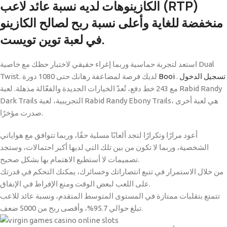
الكازينوهات لديه نسبة عائد لاعب (RTP)
منخفضة للغاية وأعلى نسبة ربح لصالح الكازينو
في لعبة توين تويست.
استعد لتجربة حماسية وربما إغراء حقيقي لاختبار حظك مع خاصية Dual
Booi تسجيل الدخول
.
Twist. لديك فرصة لمضاعفة رهانك حتى 1080 دورة
مع 243 خط دفع، تُعدّ الخيارات الجديدة والفعّالة مذهلة. لعبة Rabid Randy
Dark Trails التجريبية، لعبة Rabid Randy Ebony Trails، هي لعبة أخرى
صدرت مؤخرًا.
أعود مرارًا وتكرارًا لتجد ألعابًا مسلية حقًا، وربما تتوافق مع هواياتي
الشخصية، وربما لا تكون من بين تلك التي لديها أكبر احتمالات، وستجد
تصميمات لا أستطيع الاهتمام بها بشكل صحيح.
من خلال الاستمرار في تتبع انتصاراتك وخسائرك، يمكنك التحكم في قدرتك
على اللعب لبعض الوقت ومنع الإفراط في الإنفاق.
تتمتع بتقلبات ممتازة في المستوى المتوسط ​​المتقدم، ونسبة عائد للاعب
تبلغ حوالي 95.7%، وأقصى ربح من 5000 ضعف.