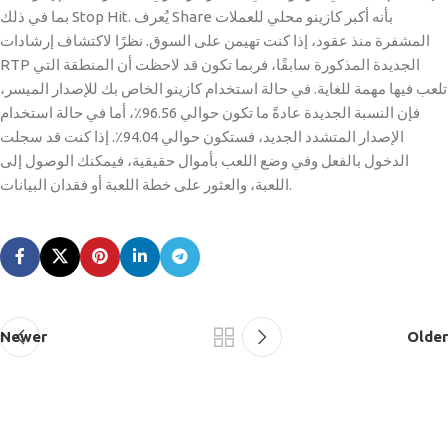
بما في ذلك Stop Hit. يُعرف Share بأنه أكبر كازينو محلي للعملات
المشفرة منذ عقود، إذا كنت تهيمن على السوق. نظرًا لاكتشاف إرشادات
RTP الجديدة المذكورة سابقًا، فربما تكون قد لاحظت أن المنطقة التي
تلعب فيها مهمة للغاية. في حالة استخدام كازينو الخاص بك للإصدار الميسر،
فإن النسبة الجديدة عادةً ما تكون حوالي 96.56٪، أما في حالة استخدام
الإصدار المتشدد الجديد، فستكون حوالي 94.04٪. إذا كنت قد سجلت
الدخول بالفعل وفي وضع اللعب بأموال حقيقية، فيمكنك الوصول إلى
اللعبة، والعثور على خطة اللعبة أو فقدان البيانات.
Newer
Older