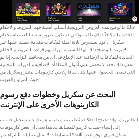
غالبًا ما تُوضح هذه العروض الترويجية أسباب أهمية فهم الشروط والأحكام
الجديدة للمكافآت الإضافية، والتي قد تكون ضرورية عند اللعب باستخدام
سكريل. دعونا نستعرض ثلاثة أمثلة لمكافآت مُقدمة حصلنا عليها عبر
الإنترنت لتوضيح ذلك. لهذا السبب، من المهم قراءة الشروط والأحكام
الجديدة للمكافآت الإضافية عند الإيداع في أي من محافظ إليزابيث. إذا لم
تفعل ذلك، فقد لا تحصل على أموال المكافأة الإضافية والدورات المجانية
التي تسعى للحصول عليها. هنا، سأقارن بين كازينوهات نيتيلر وسكريل من
حيث المزايا والعيوب.
البحث عن سكريل وخطوات دفع رسوم
الكازينوهات الأخرى على الإنترنت
قد يُطلب منك تقديم هويتك عند تسجيل حساب Skrill الخاص بك، وقد تحتاج
إلى إنشاء حساب كازينو للمسابقات. هذا يعني أن بعض كازينوهات
المسابقات لا تقبل عمليات الشراء عبر Skrill بشكل فوري. توفر بعض