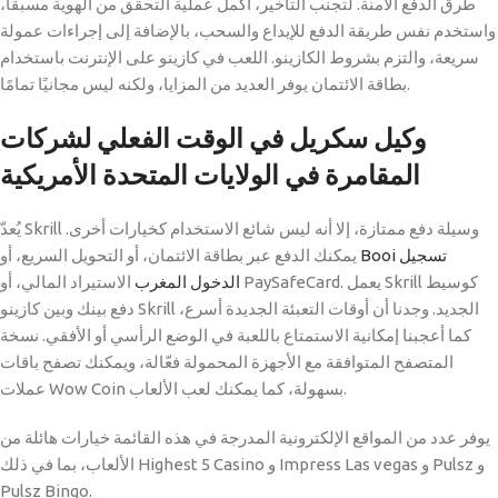
طرق الدفع الآمنة. لتجنب التأخير، أكمل عملية التحقق من الهوية مسبقًا،
واستخدم نفس طريقة الدفع للإيداع والسحب، بالإضافة إلى إجراءات عمولة
سريعة، والتزم بشروط الكازينو. اللعب في كازينو على الإنترنت باستخدام
بطاقة الائتمان يوفر العديد من المزايا، ولكنه ليس مجانيًا تمامًا.
وكيل سكريل في الوقت الفعلي لشركات
المقامرة في الولايات المتحدة الأمريكية
يُعدّ Skrill وسيلة دفع ممتازة، إلا أنه ليس شائع الاستخدام كخيارات أخرى.
Booi تسجيل
يمكنك الدفع عبر بطاقة الائتمان، أو التحويل السريع، أو
الدخول المغرب
الاستيراد المالي، أو PaySafeCard. يعمل Skrill كوسيط
دفع بينك وبين كازينو Skrill الجديد. وجدنا أن أوقات التعبئة الجديدة أسرع،
كما أعجبنا إمكانية الاستمتاع باللعبة في الوضع الرأسي أو الأفقي. نسخة
المتصفح المتوافقة مع الأجهزة المحمولة فعّالة، ويمكنك تصفح باقات
عملات Wow Coin بسهولة، كما يمكنك لعب الألعاب.
يوفر عدد من المواقع الإلكترونية المدرجة في هذه القائمة خيارات هائلة من
الألعاب، بما في ذلك Highest 5 Casino و Impress Las vegas و Pulsz و
Pulsz Bingo.