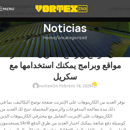
Skip to navigation
¿Hablemo
MENU
Skip to main content
Noticias
Home
Uncategorized
UNCATEGORIZED
أفضل مواقع وبرامج سكريل للمقامرة:
مواقع وبرامج يمكنك استخدامها مع
سكريل
0
vortex
On Febrero 18, 2026
توفر العديد من الكازينوهات على الإنترنت صفحة توضح التكاليف، بما في
ذلك مدة معالجة المدفوعات والرسوم المحتملة. تتيح لك العديد من
الكازينوهات على الإنترنت التعامل مع محترفي الكازينوهات الذين
يستخدمون Skrill كوسيلة دفع شائعة. يمكنك اختيار العديد من طرق الدفع
المختلفة لإضافة الأموال إلى حساب Skrill الخاص بك، مثل بطاقات الدفع