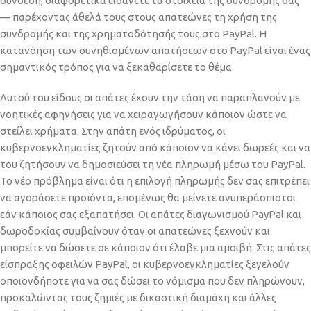
σύνδεση, διαφορετικά εισάγετε τα στοιχεία της συνδρομής σας
— παρέχοντας άθελά τους στους απατεώνες τη χρήση της
συνδρομής και της χρηματοδότησής τους στο PayPal. Η
κατανόηση των συνηθισμένων απατήσεων στο PayPal είναι ένας
σημαντικός τρόπος για να ξεκαθαρίσετε το θέμα.
Αυτού του είδους οι απάτες έχουν την τάση να παραπλανούν με
νοητικές αφηγήσεις για να χειραγωγήσουν κάποιον ώστε να
στείλει χρήματα. Στην απάτη ενός ιδρύματος, οι
κυβερνοεγκληματίες ζητούν από κάποιον να κάνει δωρεές και να
του ζητήσουν να δημοσιεύσει τη νέα πληρωμή μέσω του PayPal.
Το νέο πρόβλημα είναι ότι η επιλογή πληρωμής δεν σας επιτρέπει
να αγοράσετε προϊόντα, επομένως θα μείνετε ανυπεράσπιστοι
εάν κάποιος σας εξαπατήσει. Οι απάτες διαγωνισμού PayPal και
δωροδοκίας συμβαίνουν όταν οι απατεώνες ξεχνούν και
μπορείτε να δώσετε σε κάποιον ότι έλαβε μια αμοιβή. Στις απάτες
είσπραξης οφειλών PayPal, οι κυβερνοεγκληματίες ξεγελούν
οποιονδήποτε για να σας δώσει το νόμισμα που δεν πληρώνουν,
προκαλώντας τους ζημιές με δικαστική διαμάχη και άλλες