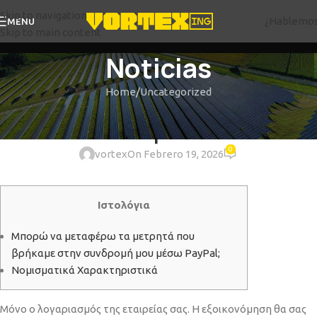
Skip to navigation
¿Hablemo
MENU
Skip to main content
Noticias
Home
Uncategorized
UNCATEGORIZED
Στο Άβαλον
0
vortex
On Febrero 19, 2026
Ιστολόγια
Μπορώ να μεταφέρω τα μετρητά που
βρήκαμε στην συνδρομή μου μέσω PayPal;
Νομισματικά Χαρακτηριστικά
Μόνο ο λογαριασμός της εταιρείας σας. Η εξοικονόμηση θα σας