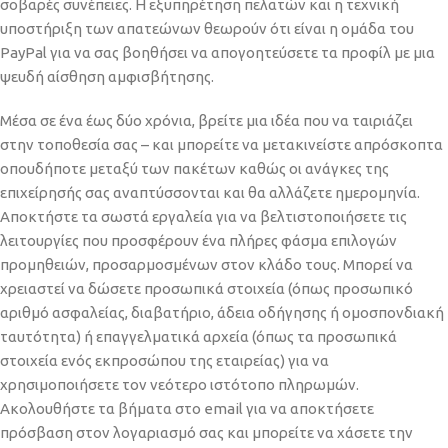
σοβαρές συνέπειες. Η εξυπηρέτηση πελατών και η τεχνική
υποστήριξη των απατεώνων θεωρούν ότι είναι η ομάδα του
PayPal για να σας βοηθήσει να απογοητεύσετε τα προφίλ με μια
ψευδή αίσθηση αμφισβήτησης.
Μέσα σε ένα έως δύο χρόνια, βρείτε μια ιδέα που να ταιριάζει
στην τοποθεσία σας – και μπορείτε να μετακινείστε απρόσκοπτα
οπουδήποτε μεταξύ των πακέτων καθώς οι ανάγκες της
επιχείρησής σας αναπτύσσονται και θα αλλάζετε ημερομηνία.
Αποκτήστε τα σωστά εργαλεία για να βελτιστοποιήσετε τις
λειτουργίες που προσφέρουν ένα πλήρες φάσμα επιλογών
προμηθειών, προσαρμοσμένων στον κλάδο τους. Μπορεί να
χρειαστεί να δώσετε προσωπικά στοιχεία (όπως προσωπικό
αριθμό ασφαλείας, διαβατήριο, άδεια οδήγησης ή ομοσπονδιακή
ταυτότητα) ή επαγγελματικά αρχεία (όπως τα προσωπικά
στοιχεία ενός εκπροσώπου της εταιρείας) για να
χρησιμοποιήσετε τον νεότερο ιστότοπο πληρωμών.
Ακολουθήστε τα βήματα στο email για να αποκτήσετε
πρόσβαση στον λογαριασμό σας και μπορείτε να χάσετε την