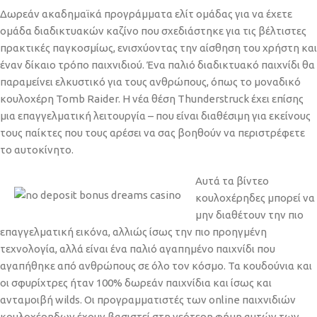
Δωρεάν ακαδημαϊκά προγράμματα ελίτ ομάδας για να έχετε
ομάδα διαδικτυακών καζίνο που σχεδιάστηκε για τις βέλτιστες
πρακτικές παγκοσμίως, ενισχύοντας την αίσθηση του χρήστη και
έναν δίκαιο τρόπο παιχνιδιού. Ένα παλιό διαδικτυακό παιχνίδι θα
παραμείνει ελκυστικό για τους ανθρώπους, όπως το μοναδικό
κουλοχέρη Tomb Raider. Η νέα θέση Thunderstruck έχει επίσης
μια επαγγελματική λειτουργία – που είναι διαθέσιμη για εκείνους
τους παίκτες που τους αρέσει να σας βοηθούν να περιστρέφετε
το αυτοκίνητο.
Αυτά τα βίντεο
κουλοχέρηδες μπορεί να
μην διαθέτουν την πιο
επαγγελματική εικόνα, αλλιώς ίσως την πιο προηγμένη
τεχνολογία, αλλά είναι ένα παλιό αγαπημένο παιχνίδι που
αγαπήθηκε από ανθρώπους σε όλο τον κόσμο. Τα κουδούνια και
οι σφυρίχτρες ήταν 100% δωρεάν παιχνίδια και ίσως και
ανταμοιβή wilds. Οι προγραμματιστές των online παιχνιδιών
κουλοχέρηδων έχουν βασιστεί στη νεότερη φήμη αυτών των