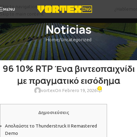
Skip to navigation
¿Hablemo
MENU
Skip to main content
Noticias
Home
Uncategorized
UNCATEGORIZED
Παίξτε Thunderstruck Position
96 10% RTP Ένα βιντεοπαιχνίδι
με πραγματικό εισόδημα
0
vortex
On Febrero 19, 2026
Δημοσιεύσεις
Απολαύστε το Thunderstruck II Remastered
Demo