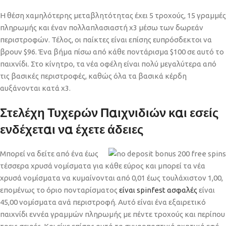
Η θέση χαμηλότερης μεταβλητότητας έχει 5 τροχούς, 15 γραμμές
πληρωμής και έναν πολλαπλασιαστή x3 μέσω των δωρεάν
περιστροφών. Τέλος, οι παίκτες είναι επίσης ευπρόσδεκτοι να
βρουν $96. Ένα βήμα πίσω από κάθε ποντάρισμα $100 σε αυτό το
παιχνίδι. Στο κίνητρο, τα νέα οφέλη είναι πολύ μεγαλύτερα από
τις βασικές περιστροφές, καθώς όλα τα βασικά κέρδη
αυξάνονται κατά x3.
Στελέχη Τυχερών Παιχνιδιών και εσείς
ενδέχεται να έχετε άδειες
Μπορεί να δείτε από ένα έως
τέσσερα χρυσά νομίσματα για κάθε εύρος και μπορεί τα νέα
χρυσά νομίσματα να κυμαίνονται από 0,01 έως τουλάχιστον 1,00,
επομένως το όριο πονταρίσματος
είναι spinfest ασφαλές
είναι
45,00 νομίσματα ανά περιστροφή. Αυτό είναι ένα εξαιρετικό
παιχνίδι εννέα γραμμών πληρωμής με πέντε τροχούς και περίπου