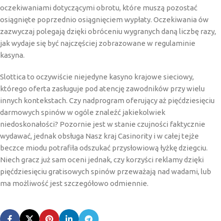
oczekiwaniami dotyczącymi obrotu, które muszą pozostać
osiągnięte poprzednio osiągnięciem wypłaty. Oczekiwania ów
zazwyczaj polegają dzięki obróceniu wygranych daną liczbę razy,
jak wydaje się być najczęściej zobrazowane w regulaminie
kasyna.
Slottica to oczywiście niejedyne kasyno krajowe sieciowy,
którego oferta zasługuje pod atencję zawodników przy wielu
innych kontekstach. Czy nadprogram oferujący aż pięćdziesięciu
darmowych spinów w ogóle znaleźć jakiekolwiek
niedoskonałości? Pozornie jest w stanie czujności faktycznie
wydawać, jednak obsługa Nasz kraj Casinority i w całej tejże
beczce miodu potrafiła odszukać przysłowiową łyżkę dziegciu.
Niech gracz już sam oceni jednak, czy korzyści reklamy dzięki
pięćdziesięciu gratisowych spinów przeważają nad wadami, lub
ma możliwość jest szczegółowo odmiennie.