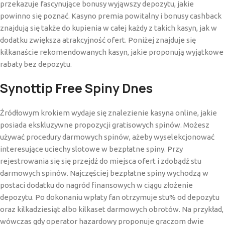
przekazuje fascynujące bonusy wyjąwszy depozytu, jakie
powinno się poznać. Kasyno premia powitalny i bonusy cashback
znajdują się także do kupienia w całej każdy z takich kasyn, jak w
dodatku zwiększa atrakcyjność ofert. Poniżej znajduje się
kilkanaście rekomendowanych kasyn, jakie proponują wyjątkowe
rabaty bez depozytu.
Synottip Free Spiny Dnes
Źródłowym krokiem wydaje się znalezienie kasyna online, jakie
posiada ekskluzywne propozycji gratisowych spinów. Możesz
używać procedury darmowych spinów, ażeby wyselekcjonować
interesujące uciechy slotowe w bezpłatne spiny. Przy
rejestrowania się się przejdź do miejsca ofert i zdobądź stu
darmowych spinów. Najczęściej bezpłatne spiny wychodzą w
postaci dodatku do nagród finansowych w ciągu złożenie
depozytu. Po dokonaniu wpłaty fan otrzymuje stu% od depozytu
oraz kilkadziesiąt albo kilkaset darmowych obrotów. Na przykład,
wówczas gdy operator hazardowy proponuje graczom dwie