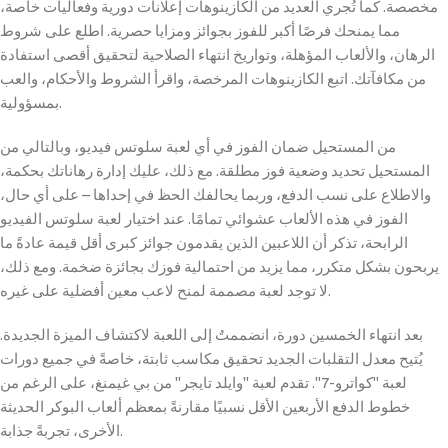
مخصصة. كما تُجري العديد من الكازينوهات إعلانات دورية وفعاليات خاصة،
مما يمنحك فرصًا أكبر للفوز بجوائز ومزايا حصرية. اطلع على شروط
الرهان، والألعاب المؤهلة، وتواريخ انتهاء الصلاحية لتحقيق أقصى استفادة
من مكافآتك. اتبع الكازينوهات المرخصة، واقرأ الشروط والأحكام، والعب
بمسؤولية.
من المستحيل ضمان الفوز في أي لعبة سلوتس فيديو، وبالتالي من
المستحيل تحديد وضعية فوز مطلقة. مع ذلك، عليك إدارة رهاناتك بحكمة،
والاطلاع على نسب الدفع، وربما يحالفك الحظ في إحداها – على أي حال،
الفوز في هذه الألعاب عشوائي تمامًا. عند اختيار لعبة سلوتس الفيديو
الرابحة، تذكر أن اللاعبين الذين يقدمون جوائز كبرى أقل قيمة عادةً ما
يربحون بشكل متكرر، مما يزيد من احتمالية فوزك بجائزة ضخمة. ومع ذلك،
لا توجد لعبة مصممة لمنح لاعب معين أفضلية على غيره.
بعد انتهاء الخمسين دورة، انضممتُ إلى اللعبة لاكتشاف الميزة الجديدة.
يُتيح معدل التقلبات الجديد تحقيق مكاسب ثابتة، خاصةً في جميع دورات
لعبة "كواترو-7". تقدم لعبة "وايلد تايجر" من بي غيمنغ، على الرغم من
خطوط الدفع الأربعين الأقل نسبيًا مقارنةً بمعظم ألعاب البوكر الحديثة
الأخرى، تجربةً جذابة.