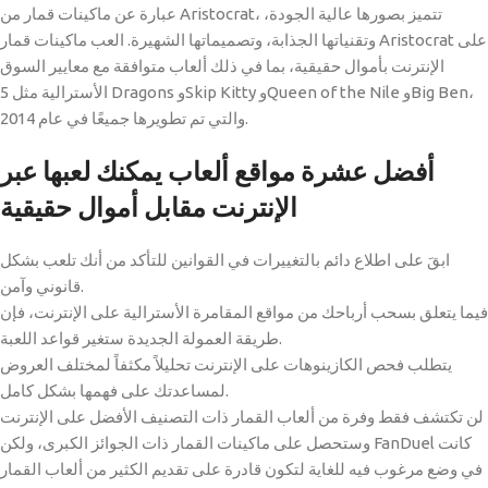
عبارة عن ماكينات قمار من Aristocrat، تتميز بصورها عالية الجودة،
وتقنياتها الجذابة، وتصميماتها الشهيرة. العب ماكينات قمار Aristocrat على
الإنترنت بأموال حقيقية، بما في ذلك ألعاب متوافقة مع معايير السوق
الأسترالية مثل 5 Dragons وSkip Kitty وQueen of the Nile وBig Ben،
والتي تم تطويرها جميعًا في عام 2014.
أفضل عشرة مواقع ألعاب يمكنك لعبها عبر
الإنترنت مقابل أموال حقيقية
ابقَ على اطلاع دائم بالتغييرات في القوانين للتأكد من أنك تلعب بشكل
قانوني وآمن.
فيما يتعلق بسحب أرباحك من مواقع المقامرة الأسترالية على الإنترنت، فإن
طريقة العمولة الجديدة ستغير قواعد اللعبة.
يتطلب فحص الكازينوهات على الإنترنت تحليلاً مكثفاً لمختلف العروض
لمساعدتك على فهمها بشكل كامل.
لن تكتشف فقط وفرة من ألعاب القمار ذات التصنيف الأفضل على الإنترنت
وستحصل على ماكينات القمار ذات الجوائز الكبرى، ولكن FanDuel كانت
في وضع مرغوب فيه للغاية لتكون قادرة على تقديم الكثير من ألعاب القمار