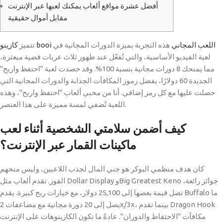
أفضل عشرة مواقع ألعاب يمكنك لعبها عبر الإنترنت
مقابل أموال حقيقية
كازينو booi اللعب المجاني
هذه التجربة بميزة الدورات المجانية في
تتميز
لعبة الفيديو الأساسية، والتي تُفعّل عند ظهور ثلاث عربات فضية مبعثرة،
مما يمنحك 8 دورات مجانية بنسبة 100%. وقد حصدت لعبة "احتفظ واربح"
الجديدة 60 دولارًا، بفضل رموز المكافآت الجذابة والدورات المجانية التي
حصلت عليها مع كل رمز إضافي.
أنا من محبي ألعاب "احتفظ واربح"، وهذه
اللعبة تُضفي لمسة مميزة على هذا العنصر.
كيف أضمن سلامتي الشخصية أثناء لعب
ماكينات القمار عبر الإنترنت؟
كان هدف منظمي البوكر هو جني المال لجذب اللاعبين، وليس منحهم
الفوز. تقدم ألعاب مثل Dollar Display وBig Greatest Keno جوائز رائعة،
تصل قيمة بعضها إلى 25,100 دولار، مع خيارات ربح كبيرة. يقدم Buffalo ما
يصل إلى 20 دورة مجانية مع مضاعفات 2x/3x، بينما تقدم Dragon Hook
مكافآت "الاحتفاظ والدوران". عادةً ما تكون الكازينوهات على الإنترنت