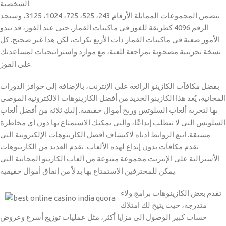
الشخصية.
تتضمن المجموعات المماثلة الأرقام 243، 525، 725، 1024، 3125، وستجد
الرقم 4096 كطريقة للفوز في ماكينات القمار. حتى عند الفوز، قد تبدو
الأمور صعبة في ماكينات القمار ذات الأربع بكرات، لكن هذا غير صحيح. كل
نسخة تجريبية مصحوبة بمراجعة للعبة، مع موارد واستراتيجيات لمساعدتك
على الفوز.
بفضل مكافآت الكازينو الرائعة على الإنترنت، بالإضافة إلى حوافز الدورات
المجانية، يُعد هذا الكازينو الجديد من أفضل الكازينوهات الإلكترونية الموصى
بها لتجربة ألعاب السلوتس وربح أموال حقيقية. إليك ثلاثة من أفضل ألعاب
السلوتس التي لا تتطلب إيداعًا، والتي يمكنك الاستمتاع بها دون أي مخاطرة
مسبقة. اتبع الروابط أدناه لاكتشاف أفضل الكازينوهات الإلكترونية التي
تقدم مكافآت بدون إيداع لهذه الألعاب. تقدم العديد من الكازينوهات
الأسترالية على الإنترنت مجموعة متنوعة من ألعاب الكازينو المجانية التي
يمكن للمحترفين الاستمتاع بها بدلاً من إنفاق أموال حقيقية.
تقدم بعض الكازينوهات برامج ولاء
متدرجة، حيث يتيح لك امتلاك
حساب كبير الوصول إلى مزايا أكثر، مثل عمليات توزيع أسرع وعروض