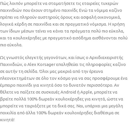
Πώς λοιπόν μπορείτε να σταματήσετε τις εταιρείες τυχερών
παιχνιδιών που έχουν στημένο παιχνίδι; Ενώ τα νόμιμα καζίνο
πρέπει να πληρούν αυστηρούς όρους και ασφαλή οικονομικά,
λογικά κέρδη σε παιχνίδια και σε πραγματικό νόμισμα. Η χρήση
των ίδιων μέσων τείνει να κάνει τα πράγματα πολύ πιο εύκολα,
και τα κουλοχέρηδες με πραγματικό εισόδημα αισθάνονται πολύ
πιο εύκολα.
Ως γνωστός ελεγκτής γεγονότων, και ίσως ο Αρχιδιαχειριστής
Παιχνιδιών, ο Alex Korsager επαληθεύει τις πληροφορίες καζίνο
σε αυτήν τη σελίδα. Όλοι μας μακριά από την έρευνα
πλεονεκτημάτων σε όλο τον κόσμο για να σας προσφέρουμε ένα
έμπειρο παιχνίδι για κινητά όσο το δυνατόν περισσότερο. Αν
θέλετε να παίξετε σε συσκευές Android ή Apple, μπορείτε να
βρείτε πολλά 100% δωρεάν κουλοχέρηδες για κινητά, ώστε να
μπορείτε να ταιριάξετε με τα δικά σας. Ναι, υπάρχει μια μεγάλη
ποικιλία από άλλα 100% δωρεάν κουλοχέρηδες διαθέσιμα σε
κινητά!