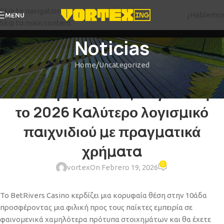
Skip to navigation
¿Hablemo
MENU
Skip to main content
Noticias
Home
Uncategorized
UNCATEGORIZED
Τα 10 κορυφαία καζίνο για κινητά
το 2026 Καλύτερο λογισμικό
παιχνιδιού με πραγματικά
χρήματα
0
vortex
On Febrero 19, 2026
Το BetRivers Casino κερδίζει μια κορυφαία θέση στην 10άδα
προσφέροντας μια φιλική προς τους παίκτες εμπειρία σε
φαινομενικά χαμηλότερα πρότυπα στοιχημάτων και θα έχετε