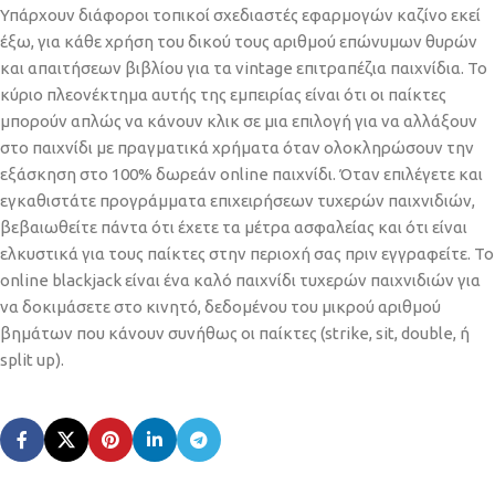
Υπάρχουν διάφοροι τοπικοί σχεδιαστές εφαρμογών καζίνο εκεί
έξω, για κάθε χρήση του δικού τους αριθμού επώνυμων θυρών
και απαιτήσεων βιβλίου για τα vintage επιτραπέζια παιχνίδια. Το
κύριο πλεονέκτημα αυτής της εμπειρίας είναι ότι οι παίκτες
μπορούν απλώς να κάνουν κλικ σε μια επιλογή για να αλλάξουν
στο παιχνίδι με πραγματικά χρήματα όταν ολοκληρώσουν την
εξάσκηση στο 100% δωρεάν online παιχνίδι. Όταν επιλέγετε και
εγκαθιστάτε προγράμματα επιχειρήσεων τυχερών παιχνιδιών,
βεβαιωθείτε πάντα ότι έχετε τα μέτρα ασφαλείας και ότι είναι
ελκυστικά για τους παίκτες στην περιοχή σας πριν εγγραφείτε. Το
online blackjack είναι ένα καλό παιχνίδι τυχερών παιχνιδιών για
να δοκιμάσετε στο κινητό, δεδομένου του μικρού αριθμού
βημάτων που κάνουν συνήθως οι παίκτες (strike, sit, double, ή
split up).