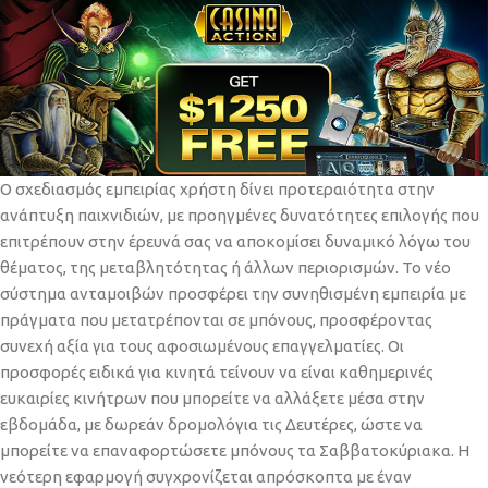
Ο σχεδιασμός εμπειρίας χρήστη δίνει προτεραιότητα στην
ανάπτυξη παιχνιδιών, με προηγμένες δυνατότητες επιλογής που
επιτρέπουν στην έρευνά σας να αποκομίσει δυναμικό λόγω του
θέματος, της μεταβλητότητας ή άλλων περιορισμών. Το νέο
σύστημα ανταμοιβών προσφέρει την συνηθισμένη εμπειρία με
πράγματα που μετατρέπονται σε μπόνους, προσφέροντας
συνεχή αξία για τους αφοσιωμένους επαγγελματίες. Οι
προσφορές ειδικά για κινητά τείνουν να είναι καθημερινές
ευκαιρίες κινήτρων που μπορείτε να αλλάξετε μέσα στην
εβδομάδα, με δωρεάν δρομολόγια τις Δευτέρες, ώστε να
μπορείτε να επαναφορτώσετε μπόνους τα Σαββατοκύριακα. Η
νεότερη εφαρμογή συγχρονίζεται απρόσκοπτα με έναν