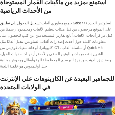
استمتع بمزيد من ماكينات القمار المستوحاة
من الأحداث الرياضية
السلوتس الجدد
تسجيل الدخول إلى تطبيق Gate777
جميع مطوري ألعاب
على الموقع مرخصون من قبل هيئات تنظيم الألعاب ومعتمدون رسميًا من
قبل مراكز أبحاث الألعاب. أتابع تقارير المستخدمين عن كثب للحصول على
معلومات كاملة حول أحدث إصدارات ألعاب السلوتس. تخيل ألعابًا مثل
كليوباترا، أو فانتاستيك غوديس من IGT، أو سلسلة ألعاب Quick Hit
الشهيرة. تصميمات باللونين الفضي والأخضر أيقونات حدوات الخيل،
وصناديق الذهب، وزهرة البرسيم المحظوظة آلهة وأبطال ووحوش يونانية
جبل أوليمبوس هو خلفية اللعبة
للجماهير البعيدة عن الكازينوهات على الإنترنت
في الولايات المتحدة