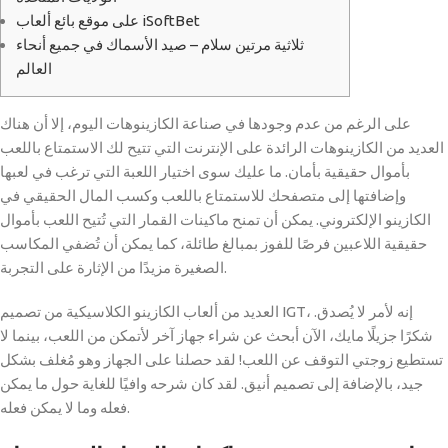
على موقع بائع ألعاب iSoftBet
ثلاثية مرتين سلام – صيد الأسماك في جميع أنحاء
العالم
على الرغم من عدم وجودها في صناعة الكازينوهات اليوم، إلا أن هناك
العديد من الكازينوهات الرائدة على الإنترنت التي تتيح لك الاستمتاع باللعب
بأموال حقيقية بأمان. ما عليك سوى اختيار اللعبة التي ترغب في لعبها
وإضافتها إلى متصفحك للاستمتاع باللعب وكسب المال الحقيقي في
الكازينو الإلكتروني.
يمكن أن تمنح ماكينات القمار التي تُتيح اللعب بأموال
حقيقية اللاعبين فرصًا للفوز بمبالغ طائلة، كما يمكن أن تُضفي المكاسب
الصغيرة مزيدًا من الإثارة على التجربة.
العديد من ألعاب الكازينو الكلاسيكية من تصميم IGT، إنه لأمر لا يُصدق.
شكرًا جزيلًا مايك، الآن أبحث عن شراء جهاز آخر لأتمكن من اللعب، بينما لا
تستطيع زوجتي التوقف عن اللعب! لقد حصلنا على الجهاز وهو مُغلف بشكل
جيد، بالإضافة إلى تصميم أنيق. لقد كان شرحه وافيًا للغاية حول ما يمكن
فعله وما لا يمكن فعله.