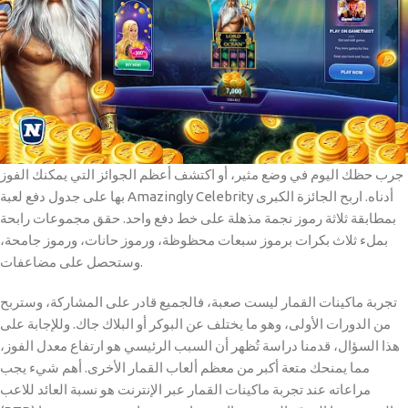
جرب حظك اليوم في وضع مثير، أو اكتشف أعظم الجوائز التي يمكنك الفوز
بها على جدول دفع لعبة Amazingly Celebrity أدناه. اربح الجائزة الكبرى
بمطابقة ثلاثة رموز نجمة مذهلة على خط دفع واحد. حقق مجموعات رابحة
بملء ثلاث بكرات برموز سبعات محظوظة، ورموز حانات، ورموز جامحة،
وستحصل على مضاعفات.
تجربة ماكينات القمار ليست صعبة، فالجميع قادر على المشاركة، وستربح
من الدورات الأولى، وهو ما يختلف عن البوكر أو البلاك جاك. وللإجابة على
هذا السؤال، قدمنا ​​دراسة تُظهر أن السبب الرئيسي هو ارتفاع معدل الفوز،
مما يمنحك متعة أكبر من معظم ألعاب القمار الأخرى. أهم شيء يجب
مراعاته عند تجربة ماكينات القمار عبر الإنترنت هو نسبة العائد للاعب