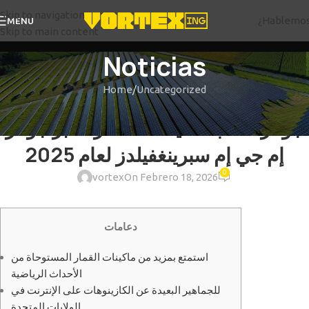
Skip to navigation
¿Hablemo
MENU
Skip to main content
Noticias
Home
Uncategorized
UNCATEGORIZED
جوائز ألعاب ماكينات القمار: أكبر جوائز
إم جي إم سبرينغفيلدز لعام 2025
0
vortex
On Febrero 18, 2026
دعامات
استمتع بمزيد من ماكينات القمار المستوحاة من
الأحداث الرياضية
للجماهير البعيدة عن الكازينوهات على الإنترنت في
الولايات المتحدة