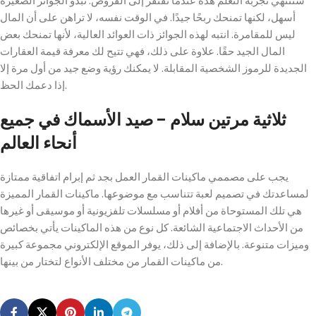
ستنتهي تجربة التعلم هذه عندما تفتقر إلى القروض. تبدو الجوائز الصغيرة
أسهل، لكنها تمنحك ربحًا جيدًا. في الوقت نفسه، لا تراهن على أن المال
ليس للمقامرة. انتبه لهذه الجوائز ذات العوائد العالية، لأنها تمنحك بعض
المال الجيد حقًا. علاوة على ذلك، فهي تتيح لك معرفة قيمة العقارات
الجديدة للرموز الشخصية المقابلة. لا يمكنك رؤية وضع جيد من أول مرة إلا
إذا دعمك الحظ.
ثلاثية مرتين سلام – صيد الأسماك في جميع
أنحاء العالم
يجب على مصممي ماكينات القمار العمل بجد ثم إبرام اتفاقية ممتازة
لمساعدتك في تصميم لعبة تتناسب مع موضوعها. ماكينات القمار المميزة
هي تلك المستوحاة من أفلام أو مسلسلات تلفزيونية أو موسيقى أو غيرها
من الأحداث الاجتماعية الشائعة. كل نوع من هذه الماكينات يأتي بخصائص
وميزات متنوعة. بالإضافة إلى ذلك، يوفر الموقع الإلكتروني مجموعة كبيرة
من ماكينات القمار من مختلف الأنواع لتختار من بينها.