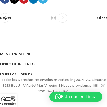
Newer
Older
MENU PRINCIPAL
LINKS DE INTERÉS
CONTÁCTANOS
Todos los Derechos reservados @ Vortex-ing 2024 | Av. Limache
3253 Bod J1. Viña del Mar, V región | Nueva providencia 1881 Of
1201, Santiago, RM.
Estamos en Línea
Home
Menu
Blog