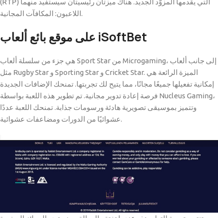
(RTP) التي يقدمها المزوّد الجديد. هناك ميزتان رئيسيتان سيستفيد منهما
اللاعبون: المكافآت المجانية.
على موقع بائع ألعاب iSoftBet
هي جزء من سلسلة ألعاب Sport Star من Microgaming، إلى جانب ألعاب
مثل Rugby Star و Sporting Star و Cricket Star. الميزة الرائعة هي
إمكانية تفعيلها جميعًا مجانًا، مما يتيح لك تجربتها. تمنحك الإضافات الجديدة
فرصة إعادة تدوير مجانية. تم تطوير هذه اللعبة بواسطة Nucleus Gaming،
وتتميز بموسيقى تصويرية هادئة ورسومات جذابة. تمنحك اللعبة عددًا
عشوائيًا من الدورات ومضاعفات عشوائية.