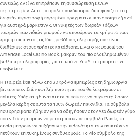
συνεχώς, αντί να επιτρέπουν τη συσσώρευση κενών
περιστροφών. Αυτός ο ομαλός συνδυασμός διασφαλίζει ότι η
δωρεάν περιστροφή παραμένει πραγματικά ικανοποιητική αντί
για αυστηρά μάρκετινγκ. Οι νικητές των δωρεάν τάξεων
τυχερών παιχνιδιών μπορούν να αποσύρουν τα χρήματά τους
χρησιμοποιώντας τις ίδιες μεθόδους πληρωμής που είναι
διαθέσιμες στους χρήστες κατάθεσης. Είναι ο McDougal του
American Local Casino Book, μακράν του πιο ολοκληρωμένου
βιβλίου με πληροφορίες για τα καζίνο You.S. και μπορείτε να
υποβάλετε.
Η εταιρεία έχει πάνω από 30 χρόνια εμπειρίας στη δημιουργία
βιντεοπαιχνιδιών υψηλής ποιότητας που θα λατρέψουν οι
παίκτες. Υπάρχει η δυνατότητα οι παίκτες να συγκεντρώσουν
μεγάλα κέρδη σε αυτά τα 100% δωρεάν παιχνίδια. Τα σύμβολα
που χρησιμοποιήθηκαν για να οδηγήσουν στον νέο δωρεάν γύρο
παιχνιδιών μπορούν να μετατραπούν σε σύμβολα Panda, τα
οποία μπορούν να αυξήσουν την πιθανότητα των παικτών να
πετύχουν επιτυχημένους συνδυασμούς. Το νέο σύμβολο της