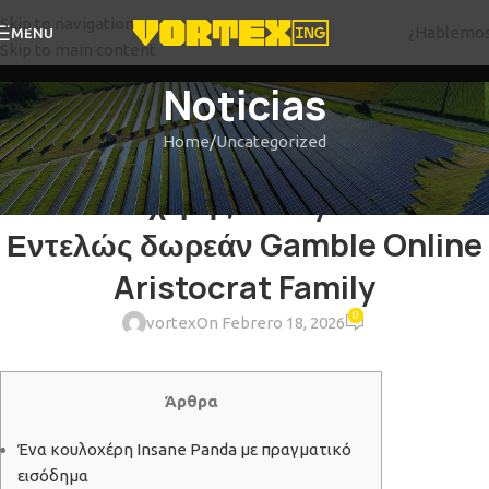
Skip to navigation
¿Hablemo
MENU
Skip to main content
Noticias
Home
Uncategorized
UNCATEGORIZED
Κουλοχέρης Crazy Panda
Εντελώς δωρεάν Gamble Online
Aristocrat Family
0
vortex
On Febrero 18, 2026
Άρθρα
Ένα κουλοχέρη Insane Panda με πραγματικό
εισόδημα