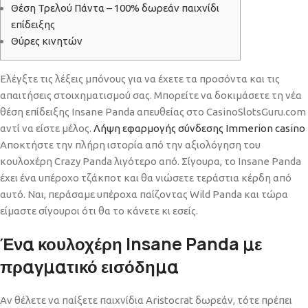
Θέση Τρελού Πάντα – 100% δωρεάν παιχνίδι
επίδειξης
Θύρες κινητών
Ελέγξτε τις λέξεις μπόνους για να έχετε τα προσόντα και τις
απαιτήσεις στοιχηματισμού σας. Μπορείτε να δοκιμάσετε τη νέα
θέση επίδειξης Insane Panda απευθείας στο CasinoSlotsGuru.com
αντί να είστε μέλος.
Λήψη εφαρμογής σύνδεσης Immerion casino
Αποκτήστε την πλήρη ιστορία από την αξιολόγηση του
κουλοχέρη Crazy Panda λιγότερο από. Σίγουρα, το Insane Panda
έχει ένα υπέροχο τζάκποτ και θα νιώσετε τεράστια κέρδη από
αυτό.
Ναι, περάσαμε υπέροχα παίζοντας Wild Panda και τώρα
είμαστε σίγουροι ότι θα το κάνετε κι εσείς.
Ένα κουλοχέρη Insane Panda με
πραγματικό εισόδημα
Αν θέλετε να παίξετε παιχνίδια Aristocrat δωρεάν, τότε πρέπει