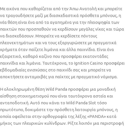
Με εικόνα που καθορίζεται από την Άπω Ανατολή και μπορείτε
να τραγουδήσετε μαζί με διασκεδαστικά πρόσθετα μπόνους, η
νέα θέση είναι ένα από τα αγαπημένα για την πλειοψηφία των
παικτών που προσπαθούν να κερδίσουν μεγάλες νίκες και τώρα
να διασκεδάσουν. Μπορείτε να κερδίσετε πόντους
πλεονεκτημάτων και να τους εξαργυρώσετε με πραγματικά
χρήματα όταν παίζετε λιμάνια και άλλα παιχνίδια. Είναι ένα
εξαιρετικό, καθαρό καζίνο που προσφέρει εκατοντάδες
παιχνίδια και λιμάνια. Ταυτόχρονα, το Ignition Casino προσφέρει
εβδομαδιαίες ενισχύσεις στο παιχνίδι σας και μπορείτε να
αποκτήσετε ανταμοιβές για παίκτες με πραγματικό νόμισμα.
Η ολοκληρωμένη θέση Wild Panda προσφέρει μια μοναδική
αίσθηση στοιχηματισμού που είναι ταυτόχρονα αστεία και
ανταποδοτική. Αυτό που κάνει το Wild Panda Slot τόσο
πρωτότυπο, δοκιμάστε την πρόσθετη λειτουργία μπόνους, η
οποία οφείλεται στην ορθογραφία της λέξης «PANDA» κατά
μήκος των πλευρικών κυλίνδρων. Ρίξτε λοιπόν μια περιστροφή